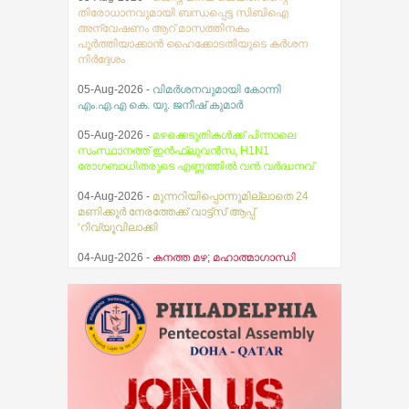
തിരോധാനവുമായി ബന്ധപ്പെട്ട സിബിഐ
അന്വേഷണം ആറ് മാസത്തിനകം
പൂര്‍ത്തിയാക്കാന്‍ ഹൈക്കോടതിയുടെ കര്‍ശന
നിര്‍ദ്ദേശം
05-Aug-2026 -
വിമർശനവുമായി കോന്നി
എം.എ.എ കെ. യു. ജനീഷ് കുമാർ
05-Aug-2026 -
മഴക്കെടുതികൾക്ക് പിന്നാലെ
സംസ്ഥാനത്ത് ഇൻഫ്ലുവൻസ, H1N1
രോഗബാധിതരുടെ എണ്ണത്തിൽ വൻ വർദ്ധനവ്
04-Aug-2026 -
മുന്നറിയിപ്പൊന്നുമില്ലാതെ 24
മണിക്കൂർ നേരത്തേക്ക് വാട്ട്സ് ആപ്പ്
‘റിവ്യൂവിലാക്കി
04-Aug-2026 -
കനത്ത മഴ; മഹാത്മാഗാന്ധി
സര്‍വകലാശാല പരീക്ഷകള്‍ മാറ്റിവച്ചു
03-Aug-2026 -
സ്ഥിതിഗതികൾ
നിയന്ത്രണവിധേയം എന്ന് മുഖ്യമന്ത്രി വി.ഡി.
സതീശൻ
07-Aug-2026 -
തേജസ് ബൈബിൾ ഗൈഡ്
പ്രകാശനം ചെയ്തു