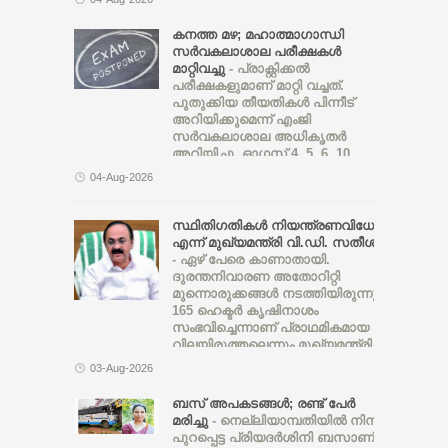
പരിശോധിച്ചുവരികയാണ്.
സാധാരണയായി 24
കനത്ത മഴ; മഹാത്മാഗാന്ധി
മണിക്കൂറിനുള്ളിൽ ഇതിന്റെ ഫലം
സര്‍വകലാശാല പരീക്ഷകള്‍
അറിയിക്കും, എന്ന
മാറ്റിവച്ചു
- പ്രാക്റ്റിക്കല്‍
പരീക്ഷകളുമാണ് മാറ്റി വച്ചത്.
പുതുക്കിയ തീയതികള്‍ പിന്നീട്
അറിയിക്കുമെന്ന് എംജി
സര്‍വകലാശാല അധികൃതര്‍
അറിയിച്ചു. ഓഗസ്റ്റ് 4, 5, 6, 10
തീയതികളില്‍ നടത്താന്‍
04-Aug-2026
നിശ്ചയിച്ചിരുന്ന എല്ലാ പി എസ് സി
ഓണ്‍ലൈന്‍, ഒഎംആര്‍ പരീക്ഷകളും
പ്രതികൂല കാലാവസ്ഥയെത്തുടര്‍ന്ന്
സ്ഥിതിഗതികൾ നിയന്ത്രണവിധേയം
എന്ന് മുഖ്യമന്ത്രി വി.ഡി. സതീശൻ
- ഏഴ് പേരെ കാണാതായി.
ദുരന്തനിവാരണ അതോറിറ്റി
മുന്നൊരുക്കങ്ങൾ നടത്തിയിരുന്നു.
165 ഹെക്ട‌ർ കൃഷിനാശം
സംഭവിച്ചെന്നാണ് പ്രാഥമികമായ
വിലയിരുത്തലെന്നും മുഖ്യമന്ത്രി
പറഞ്ഞു. ഇന്ന് രാവിലെ 9 മണി
03-Aug-2026
വരെയുള്ള കണക്കുകൾ പ്രകാരം
316 ക്യാമ്പുകളിലായി 11,018
ബസ് അപകടങ്ങൾ; രണ്ട് പേർ
പേരാണ് ഇപ്പോഴുള്ളത്.
മരിച്ചു
- നെല്ലിയാമ്പതിയില്‍ നിന്നും
ഹെലികോപ്റ്റർ അടക്കമുള്ള
പുറപ്പെട്ട പ്രിയദർശിനി ബസാണ്
സംവിധാനങ്ങൾ സജ്ജമാണ്.