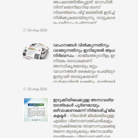
അപകടത്തില്‍പ്പെട്ടത്. റോഡില്‍
പത്തനംതിട്ട ജില്ലയിലെ
നിന്ന് തെന്നിമാറിയ ബസ്
സാഹചര്യം നേരിടാൻ
നിയന്ത്രണം വിട്ട് മരത്തില്‍ ഇടിച്ച്
നില്‍ക്കുകയായിരുന്നു. നാട്ടുകാരും
പൊലീസും ചേര്‍ന്നാണ്
രക്ഷാപ്രവര്‍ത്തനം നടത്തുന്നത്.
03-Aug-2026
പോത്തുണ്ടിയിലേക്ക് എത്താന്‍
വാഹനങ്ങൾ വിൽക്കുന്നതിനും
വാങ്ങുന്നതിനും ഇനിമുതൽ ആധാർ
നിർബന്ധം
- രാജ്യത്തുടനീളം ഈ
നിയമം ബാധകമാണ്.
അനധികൃതമായും മറ്റും
വാഹനങ്ങൾ കൈമാറ്റം ചെയ്യുന്നത്
ഇതുവഴി തടയുകയാണ്
സർക്കാരിന്റെ ലക്ഷ്യം. മാത്രമല്ല
മോട്ടോർ വാഹന വകുപ്പ്
02-Aug-2026
ഓഫീസുകളിലെ അഴിമതിയും
ഇടുക്കിയിലേക്കുള്ള അനാവശ്യ
യാത്രകൾ പൂർണമായും
ഒഴിവാക്കണമെന്ന് നിർദേശിച്ച് ജില്ലാ
കളക്ടർ
- നിലവിൽ ജില്ലയിലുള്ള
എല്ലാ വിനോദസഞ്ചാരികളും
സുരക്ഷിതമായ താമസസ്ഥലങ്ങളിൽ
തന്നെ തുടരുകയും അനാവശ്യ
യാത്രകളും വിനോദസഞ്ചാര