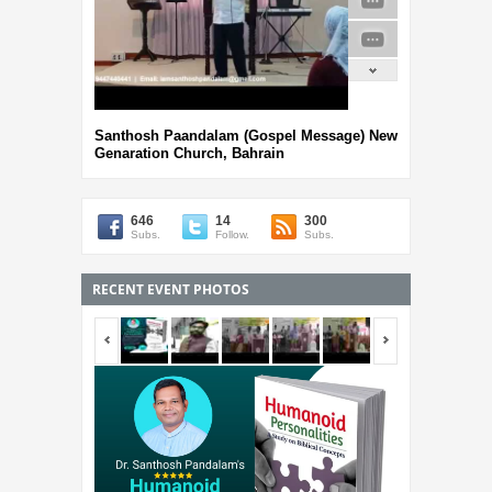
Santhosh Paandalam (Gospel Message) New
Genaration Church, Bahrain
646
14
300
Subs.
Follow.
Subs.
RECENT EVENT PHOTOS
<span></span>
<span></span