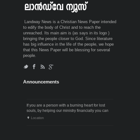
Landway News is a Christian News Paper intended
to edify the body of Christ and to reach the
unreached. Its main aim is (as says in its logo )
bringing the people closer to God. Since literature
has big influence in the life of the people, we hope
that this News Paper will be blessing for several
people.
Announcements
If you are a person with a burning heart for lost
souls, by helping our ministry financially you can
also participate in the ministry of winning souls for
Location
God. Since it . . .
If you have a desire to help the poor and needy,
you can also join us in helping them. Please
contact us through the following phone numbers.x .
Location
. .