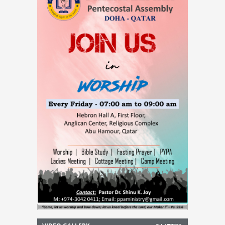
സംസ്ഥാനത്ത് ഇൻഫ്ലുവൻസ, H1N1
രോഗബാധിതരുടെ എണ്ണത്തിൽ വൻ വർദ്ധനവ്
08-Aug-2026 -
കോന്നി ആനത്താവളത്തില്‍
പാപ്പാനെ ആന കുത്തിക്കൊന്നു
08-Aug-2026 -
മുഖ്യമന്ത്രി അമേരിക്കൻ
അംബാസഡർ സെർജിയോ ഗോറുമായി
കൊച്ചിയിൽ കൂടിക്കാഴ്ച നടത്തി