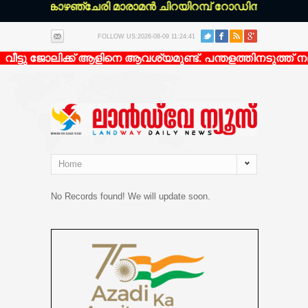
പനക്ക്:* കോഴഞ്ചേരി മാരാമൻ ചിറയിറമ്പ് റോഡിന് ഏകദേശം 
FOLLOW US:2026-08-09 11:24:41
ീട്ടു ജോലിക്ക് ആളിനെ ആവശ്യമുണ്ട്. പന്തളത്തിനടുത്ത് 
Home
No Records found! We will update soon.