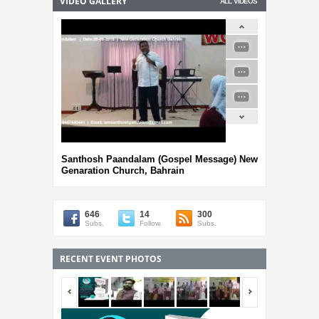
VIDEO GALLERY
ALL VIDEOS
Santhosh Paandalam (Gospel Message) New
Genaration Church, Bahrain
646
14
300
Subs.
Follow.
Subs.
RECENT EVENT PHOTOS
<span></span>
<span></span