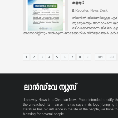
കളക്ടർ
Reporter: News Desk
നിലവിൽ ജില്ലയിലുള്ള എ
തുടരുകയും അനാവശ്യ യാത്
ഒഴിവാക്കണമെന്ന് ജില്ലാ ക
അതോറിറ്റിയും നൽകുന്ന ഔദ്യോഗിക നിർദ്ദേശങ്ങൾ കർശന
...
1
2
3
4
5
6
7
8
9
381
382
Landway News is a Christian News Paper intended to edify the
the unreached. Its main aim is (as says in its logo ) bringing 
literature has big influence in the life of the people, we hope t
blessing for several people.