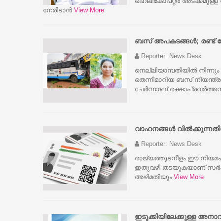
ഹെലികോപ്റ്റർ അടക്കമുള്
നേരിടാൻ
View More
ബസ് അപകടങ്ങൾ; രണ്ട് പേ
Reporter: News Desk
നെല്ലിയാമ്പതിയില്‍ നിന്നും
തെന്നിമാറിയ ബസ് നിയന്ത്രണം
ചേര്‍ന്നാണ് രക്ഷാപ്രവര്‍ത്
വാഹനങ്ങൾ വിൽക്കുന്നത
Reporter: News Desk
രാജ്യത്തുടനീളം ഈ നിയമം
ഇതുവഴി തടയുകയാണ് സർക്ക
അഴിമതിയും
View More
ഇടുക്കിയിലേക്കുള്ള അനാ