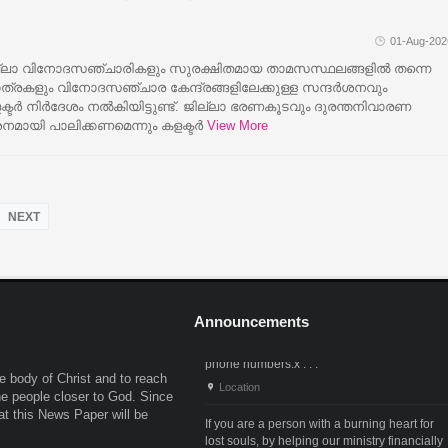
01-Aug-202
ല്ലാ വിനോദസഞ്ചാരികളും സുരക്ഷിതമായ താമസസ്ഥലങ്ങളിൽ തന്നെ
രകളും വിനോദസഞ്ചാര കേന്ദ്രങ്ങളിലേക്കുള്ള സന്ദർശനവും
ളക്ടർ നിർദേശം നൽകിയിട്ടുണ്ട്. ജില്ലാ ഭരണകൂടവും ദുരന്തനിവാരണ
മായി പാലിക്കണമെന്നും കളക്ടർ
View More
NEXT
Announcements
If you are a person with a burning heart for
 body of Christ and to reach
lost souls, by helping our ministry financially
the people closer to God. Since
you can also participate in the ministry of
hat this News Paper will be
winning souls for God. Since it . . .
Location