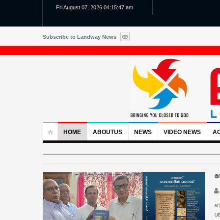
Fri August 07, 2026 04:15:48 am
Subscribe to Landway News
HOME
ABOUTUS
NEWS
VIDEO NEWS
AC
ത
ബ
ശ