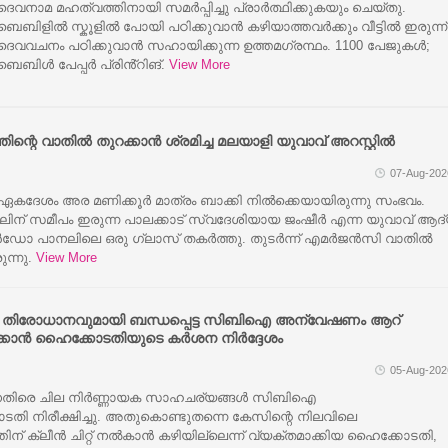
ൈവനാമ മഹത്വത്തിനായി സമർപ്പിച്ചു പ്രാർത്ഥിക്കുകയും ചെയ്തു.
ൈബിളിൽ സ്കൂളിൽ പോയി പഠിക്കുവാൻ കഴിയാത്തവർക്കും വീട്ടിൽ ഇരുന്ന്
ൈവവചനം പഠിക്കുവാൻ സഹായിക്കുന്ന ഉത്തമഗ്രന്ഥം. 1100 പേജുകൾ;
ൈബിൾ പേപ്പർ പ്രിൻ്റിങ്.
View More
തിന്റെ വാതിൽ തുറക്കാൻ ശ്രമിച്ച മലയാളി യുവാവ് അറസ്റ്റിൽ
07-Aug-202
കദേശം അര മണിക്കൂർ മാത്രം ബാക്കി നിൽക്കെയായിരുന്നു സംഭവം.
ിന് സമീപം ഇരുന്ന പാലക്കാട് സ്വദേശിയായ ജംഷീർ എന്ന യുവാവ് ആദ്
ോ പാനലിലെ ഒരു ഗ്ലാസ് തകർത്തു. തുടർന്ന് എമർജൻസി വാതിൽ
ുന്നു.
View More
റെ തിരോധാനവുമായി ബന്ധപ്പെട്ട സിബിഐ അന്വേഷണം ആറ്
്കാന്‍ ഹൈക്കോടതിയുടെ കര്‍ശന നിര്‍ദ്ദേശം
05-Aug-202
െതിരെ ചില നിര്‍ണ്ണായക സാഹചര്യങ്ങള്‍ സിബിഐ
ന് കോടതി നിരീക്ഷിച്ചു. അതുകൊണ്ടുതന്നെ കേസിന്റെ നിലവിലെ
് ക്ലീന്‍ ചിറ്റ് നല്‍കാന്‍ കഴിയില്ലെന്ന് വ്യക്തമാക്കിയ ഹൈക്കോടതി,