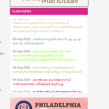
FLASH NEWS
05-Aug-2026 -
ജെസ്ന മറിയ ജെയിംസിന്റെ
തിരോധാനവുമായി ബന്ധപ്പെട്ട സിബിഐ
അന്വേഷണം ആറ് മാസത്തിനകം പൂര്‍ത്തിയാക്കാന്‍
ഹൈക്കോടതിയുടെ കര്‍ശന നിര്‍ദ്ദേശം
05-Aug-2026 -
വിമർശനവുമായി കോന്നി എം.എ.എ
6
കെ. യു. ജനീഷ് കുമാർ
യം
05-Aug-2026 -
മഴക്കെടുതികൾക്ക് പിന്നാലെ
സംസ്ഥാനത്ത് ഇൻഫ്ലുവൻസ, H1N1
രോഗബാധിതരുടെ എണ്ണത്തിൽ വൻ വർദ്ധനവ്
04-Aug-2026 -
മുന്നറിയിപ്പൊന്നുമില്ലാതെ 24
മണിക്കൂർ നേരത്തേക്ക് വാട്ട്സ് ആപ്പ് ‘റിവ്യൂവിലാക്കി
04-Aug-2026 -
കനത്ത മഴ; മഹാത്മാഗാന്ധി
സര്‍വകലാശാല പരീക്ഷകള്‍ മാറ്റിവച്ചു
6
03-Aug-2026 -
സ്ഥിതിഗതികൾ നിയന്ത്രണവിധേയം
എന്ന് മുഖ്യമന്ത്രി വി.ഡി. സതീശൻ
07-Aug-2026 -
തേജസ് ബൈബിൾ ഗൈഡ്