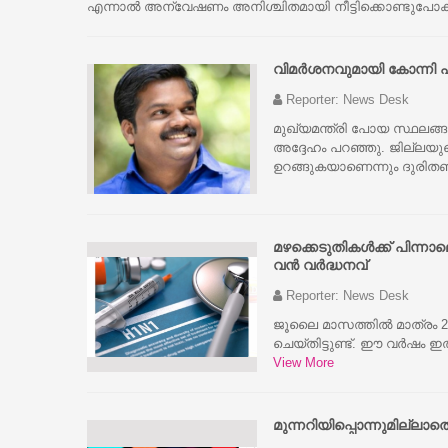
എന്നാല്‍ അന്വേഷണം അനിശ്ചിതമായി നീട്ടിക്കൊണ്ടുപോകാ
വിമർശനവുമായി കോന്നി 
Reporter: News Desk
മുഖ്യമന്ത്രി പോയ സ്ഥലങ്ങള
അദ്ദേഹം പറഞ്ഞു. ജില്ലയുടെ 
ഉറങ്ങുകയാണെന്നും ദുരി
മഴക്കെടുതികൾക്ക് പിന
വൻ വർദ്ധനവ്
Reporter: News Desk
ജൂലൈ മാസത്തിൽ മാത്രം 2,
ചെയ്തിട്ടുണ്ട്. ഈ വർഷം 
View More
മുന്നറിയിപ്പൊന്നുമില്ലാതെ 