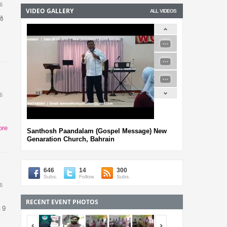
6
VIDEO GALLERY
ALL VIDEOS
ൻ
6
ore
Santhosh Paandalam (Gospel Message) New
Genaration Church, Bahrain
646
14
300
Subs.
Follow.
Subs.
6
RECENT EVENT PHOTOS
 9
<span></span>
<span></span>