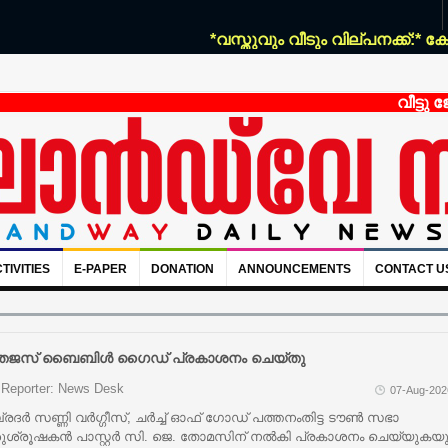
*വസ്തുവും വീടും വില്പനക്ക്:* കോഴഞ
വീട്ടു ജോലി
TIVITIES
E-PAPER
DONATION
ANNOUNCEMENTS
CONTACT U
േജസ് ബൈബിൾ ഗൈഡ് പ്രകാശനം ചെയ്തു
Reporter: News Desk
07-Aug-202
്രദർ സണ്ണി വർഗ്ഗീസ്, ചർച്ച് ഓഫ് ഗോഡ് പത്തനംതിട്ട ടൗൺ സഭാ
ുശ്രൂഷകൻ പാസ്റ്റർ സി. ജെ. തോമസിന് നൽകി പ്രകാശനം ചെയ്യുകയു