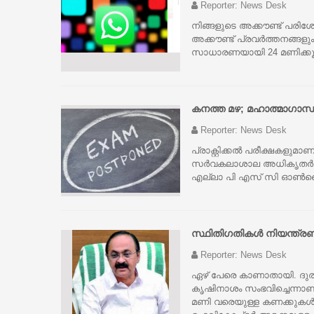
Reporter: News Desk
നിങ്ങളുടെ അക്കൗണ്ട് പരി
അക്കൗണ്ട് പ്രവർത്തനങ്ങളു
സാധാരണയായി 24 മണിക്കൂറ
കനത്ത മഴ; മഹാത്മാഗാന്ധി
Reporter: News Desk
പ്രാക്റ്റിക്കല്‍ പരീക്ഷകളുമാ
സര്‍വകലാശാല അധികൃതര്‍ അറിയ
എല്ലാ പി എസ് സി ഓണ്‍ലൈന
സ്ഥിതിഗതികൾ നിയന്ത്രണ
Reporter: News Desk
ഏഴ് പേരെ കാണാതായി. ദുരന്
കൃഷിനാശം സംഭവിച്ചെന്നാണ്
മണി വരെയുള്ള കണക്കുകൾ പ്