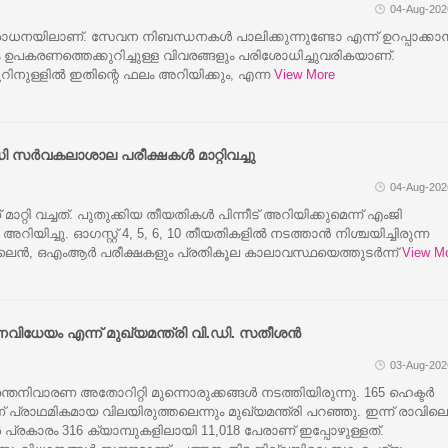
04-Aug-202
ശോധനയിലാണ്. സേവന നിബന്ധനകൾ പാലിക്കുന്നുണ്ടോ എന്ന് ഉറപ്പാക്കാ
ം ഉപകരണത്തെക്കുറിച്ചുള്ള വിവരങ്ങളും പരിശോധിച്ചുവരികയാണ്.
ിനുള്ളിൽ ഇതിന്റെ ഫലം അറിയിക്കും, എന്ന
View More
 സര്‍വകലാശാല പരീക്ഷകള്‍ മാറ്റിവച്ചു
04-Aug-202
ണ് മാറ്റി വച്ചത്. പുതുക്കിയ തീയതികള്‍ പിന്നീട് അറിയിക്കുമെന്ന് എംജി
ിച്ചു. ഓഗസ്റ്റ് 4, 5, 6, 10 തീയതികളില്‍ നടത്താന്‍ നിശ്ചയിച്ചിരുന്ന
്‍, ഒഎംആര്‍ പരീക്ഷകളും പ്രതികൂല കാലാവസ്ഥയെത്തുടര്‍ന്ന്
View M
വിധേയം എന്ന് മുഖ്യമന്ത്രി വി.ഡി. സതീശൻ
03-Aug-202
തനിവാരണ അതോറിറ്റി മുന്നൊരുക്കങ്ങൾ നടത്തിയിരുന്നു. 165 ഹെക്ട‌ർ
 പ്രാഥമികമായ വിലയിരുത്തലെന്നും മുഖ്യമന്ത്രി പറഞ്ഞു. ഇന്ന് രാവിലെ
രകാരം 316 ക്യാമ്പുകളിലായി 11,018 പേരാണ് ഇപ്പോഴുള്ളത്.