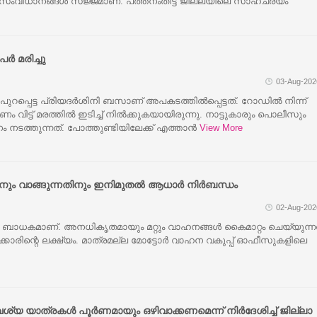
ള സംവിധാനങ്ങൾ സജ്ജമാണ്. പത്തനംതിട്ട ജില്ലയിലെ സാഹചര്യം
ർ മരിച്ചു
03-Aug-202
 പുറപ്പെട്ട പ്രിയദർശിനി ബസാണ് അപകടത്തില്‍പ്പെട്ടത്. റോഡില്‍ നിന്ന്
 വിട്ട് മരത്തില്‍ ഇടിച്ച് നില്‍ക്കുകയായിരുന്നു. നാട്ടുകാരും പൊലീസും
തനം നടത്തുന്നത്. പോത്തുണ്ടിയിലേക്ക് എത്താന്‍
View More
First Prize, Sahithya Award 2017
ിനും വാങ്ങുന്നതിനും ഇനിമുതൽ ആധാർ നിർബന്ധം
02-Aug-202
 ബാധകമാണ്. അനധികൃതമായും മറ്റും വാഹനങ്ങൾ കൈമാറ്റം ചെയ്യുന്ന
New
ാരിന്റെ ലക്ഷ്യം. മാത്രമല്ല മോട്ടോർ വാഹന വകുപ്പ് ഓഫീസുകളിലെ
വശ്യ യാത്രകൾ പൂർണമായും ഒഴിവാക്കണമെന്ന് നിർദേശിച്ച് ജില്ലാ