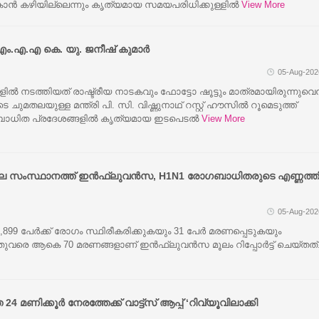
ന്‍ കഴിയില്ലെന്നും കൃത്യമായ സമയപരിധിക്കുള്ളില്‍
View More
എം.എ.എ കെ. യു. ജനീഷ് കുമാർ
05-Aug-202
ിൽ നടത്തിയത് രാഷ്ട്രീയ നാടകവും ഫോട്ടോ ഷൂട്ടും മാത്രമായിരുന്നുവെന
ചുമതലയുള്ള മന്ത്രി പി. സി. വിഷ്ണുനാഥ് റസ്റ്റ് ഹൗസിൽ റൂമെടുത്ത്
തബാധിത പ്രദേശങ്ങളിൽ കൃത്യമായ ഇടപെടൽ
View More
്നാലെ സംസ്ഥാനത്ത് ഇൻഫ്ലുവൻസ, H1N1 രോഗബാധിതരുടെ എണ്ണത്
05-Aug-202
899 പേർക്ക് രോഗം സ്ഥിരീകരിക്കുകയും 31 പേർ മരണപ്പെടുകയും
ഇതുവരെ ആകെ 70 മരണങ്ങളാണ് ഇൻഫ്ലുവൻസ മൂലം റിപ്പോർട്ട് ചെയ്തത്
24 മണിക്കൂർ നേരത്തേക്ക് വാട്ട്സ് ആപ്പ് ‘റിവ്യൂവിലാക്കി