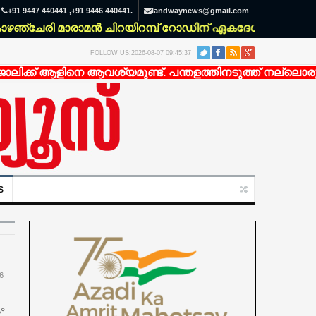
+91 9447 440441 ,+91 9446 440441.
landwaynews@gmail.com
്ചേരി മാരാമൻ ചിറയിറമ്പ് റോഡിന് ഏകദേശം 200 മീറ്റർ ഉള
FOLLOW US:2026-08-07 09:45:37
ക്ക് ആളിനെ ആവശ്യമുണ്ട്. പന്തളത്തിനടുത്ത് നല്ലൊരു ഭവ
S
6
ം