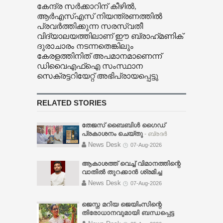
കേന്ദ്ര സർക്കാറിന് കീഴിൽ,
ആർഎസ്എസ് നിയന്ത്രണത്തിൽ
പ്രവർത്തിക്കുന്ന സരസ്വതീ
വിദ്യാലയത്തിലാണ് ഈ ബ്രാഹ്‌മണിക്
ദുരാചാരം നടന്നതെങ്കിലും
കേരളത്തിനിത് അപമാനമാണെന്ന്
ഡിവൈഎഫ്‌ഐ സംസ്ഥാന
സെക്രട്ടറിയേറ്റ് അഭിപ്രായപ്പെട്ടു
RELATED STORIES
തേജസ് ബൈബിൾ ഗൈഡ്
പ്രകാശനം ചെയ്തു
- ബ്രദർ
സണ്ണി വർഗ്ഗീസ്, ചർച്ച് ഓഫ് ഗോഡ്
News Desk
07-Aug-2026
പത്തനംതിട്ട ടൗൺ സഭാ
ശുശ്രൂഷകൻ പാസ്റ്റർ സി. ജെ.
ആകാശത്ത് വെച്ച് വിമാനത്തിന്റെ
തോമസിന് നൽകി പ്രകാശനം
വാതിൽ തുറക്കാൻ ശ്രമിച്ച
ചെയ്യുകയും ദൈവനാമ
മലയാളി യുവാവ് അറസ്റ്റിൽ
-
News Desk
07-Aug-2026
മഹത്വത്തിനായി സമർപ്പിച്ചു
വിമാനം ലാൻഡ് ചെയ്യാൻ
പ്രാർത്ഥിക്കുകയും ചെയ്തു.
ഏകദേശം അര മണിക്കൂർ മാത്രം
ജെസ്ന മറിയ ജെയിംസിന്റെ
ബൈബിളിൽ സ്കൂളിൽ പോയി
ബാക്കി നിൽക്കെയായിരുന്നു
തിരോധാനവുമായി ബന്ധപ്പെട്ട
പഠിക്കുവാൻ കഴിയാത്തവർക്കും
സംഭവം. എമർജൻസി എക്സിറ്റ്
സിബിഐ അന്വേഷണം ആറ്