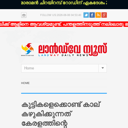
്ചേരി മാരാമൻ ചിറയിറമ്പ് റോഡിന് ഏകദേശം 200 മീറ്റർ ഉള
FOLLOW US:2026-08-08 04:53:40
്ക് ആളിനെ ആവശ്യമുണ്ട്. പന്തളത്തിനടുത്ത് നല്ലൊരു ഭവന
Home
HOME
കുട്ടികളെക്കൊണ്ട് കാല്
കഴുകിക്കുന്നത്
കേരളത്തിന്റെ