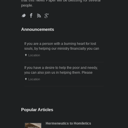
that this News Paper will be blessing for several
people.
Announcements
If you are a person with a burning heart for lost
souls, by helping our ministry financially you can
also participate in the ministry of winning souls for
Location
God. Since it . . .
If you have a desire to help the poor and needy,
you can also join us in helping them. Please
contact us through the following phone numbers.x .
Location
. .
Popular Articles
Hermeneutics to Homiletics