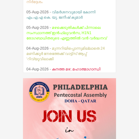
നിര്‍ദ്ദേശം
05-Aug-2026 -
വിമർശനവുമായി കോന്നി
എം.എ.എ കെ. യു. ജനീഷ് കുമാർ
05-Aug-2026 -
മഴക്കെടുതികൾക്ക് പിന്നാലെ
സംസ്ഥാനത്ത് ഇൻഫ്ലുവൻസ, H1N1
രോഗബാധിതരുടെ എണ്ണത്തിൽ വൻ വർദ്ധനവ്
04-Aug-2026 -
മുന്നറിയിപ്പൊന്നുമില്ലാതെ 24
മണിക്കൂർ നേരത്തേക്ക് വാട്ട്സ് ആപ്പ്
‘റിവ്യൂവിലാക്കി
04-Aug-2026 -
കനത്ത മഴ; മഹാത്മാഗാന്ധി
സര്‍വകലാശാല പരീക്ഷകള്‍ മാറ്റിവച്ചു
03-Aug-2026 -
സ്ഥിതിഗതികൾ
നിയന്ത്രണവിധേയം എന്ന് മുഖ്യമന്ത്രി വി.ഡി.
സതീശൻ
07-Aug-2026 -
തേജസ് ബൈബിൾ ഗൈഡ്
പ്രകാശനം ചെയ്തു
07-Aug-2026 -
ആകാശത്ത് വെച്ച് വിമാനത്തിന്റെ
വാതിൽ തുറക്കാൻ ശ്രമിച്ച മലയാളി യുവാവ്
അറസ്റ്റിൽ