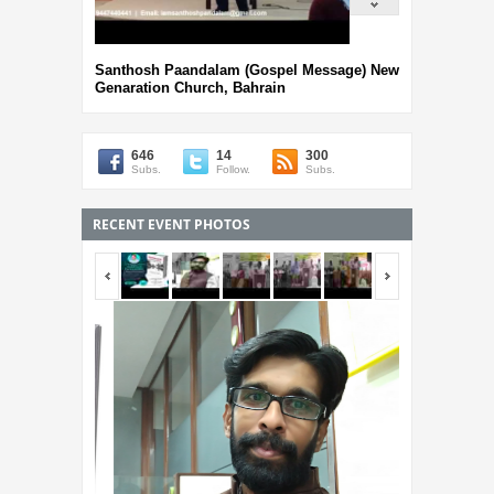
Santhosh Paandalam (Gospel Message) New
Genaration Church, Bahrain
646
14
300
Subs.
Follow.
Subs.
RECENT EVENT PHOTOS
<span></span>
<span></span