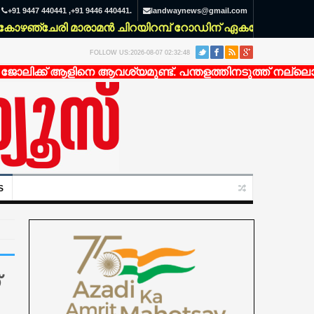
+91 9447 440441 ,+91 9446 440441.
landwaynews@gmail.com
ഞ്ചേരി മാരാമൻ ചിറയിറമ്പ് റോഡിന് ഏകദേശം 200 മീറ്റർ ഉ
FOLLOW US:2026-08-07 02:32:48
ിക്ക് ആളിനെ ആവശ്യമുണ്ട്. പന്തളത്തിനടുത്ത് നല്ലൊരു ഭ
S