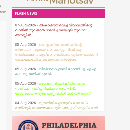
5
are:
FLASH NEWS
05-Aug-2026 -
ജെസ്ന മറിയ ജെയിംസിന്റെ
തിരോധാനവുമായി ബന്ധപ്പെട്ട സിബിഐ
അന്വേഷണം ആറ് മാസത്തിനകം പൂര്‍ത്തിയാക്കാന്‍
ഹൈക്കോടതിയുടെ കര്‍ശന നിര്‍ദ്ദേശം
05-Aug-2026 -
വിമർശനവുമായി കോന്നി എം.എ.എ
കെ. യു. ജനീഷ് കുമാർ
05-Aug-2026 -
മഴക്കെടുതികൾക്ക് പിന്നാലെ
സംസ്ഥാനത്ത് ഇൻഫ്ലുവൻസ, H1N1
രോഗബാധിതരുടെ എണ്ണത്തിൽ വൻ വർദ്ധനവ്
04-Aug-2026 -
മുന്നറിയിപ്പൊന്നുമില്ലാതെ 24
മണിക്കൂർ നേരത്തേക്ക് വാട്ട്സ് ആപ്പ് ‘റിവ്യൂവിലാക്കി
04-Aug-2026 -
കനത്ത മഴ; മഹാത്മാഗാന്ധി
സര്‍വകലാശാല പരീക്ഷകള്‍ മാറ്റിവച്ചു
03-Aug-2026 -
സ്ഥിതിഗതികൾ നിയന്ത്രണവിധേയം
എന്ന് മുഖ്യമന്ത്രി വി.ഡി. സതീശൻ
07-Aug-2026 -
തേജസ് ബൈബിൾ ഗൈഡ്