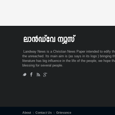
പകർത്തുകയായിരുന്നു. പ്രജീഷിനറെ മുഖവും
ദൃശ്യങ്ങളിൽ വ്യക്തമാണ്. പ്രജീഷ് ആരാണെ
എന്താണ് അയാളുടെ രാഷ്ടീയ സ്വാധീനമെന്നോ
അറിയാതെ ആയിരുന്നു പെൺകുട്ടി ദൃശ്യങ്ങൾ
ധൈര്യപൂർവ്വം പകർത്തി പുറം ലോകത്തെ അറിയ
ഇൻസ്റ്റഗ്രാമിൽ
Landway News is a Christian News Paper intended to edify the
the unreached. Its main aim is (as says in its logo ) bringing 
literature has big influence in the life of the people, we hope t
blessing for several people.
About
Contact Us
Grievance