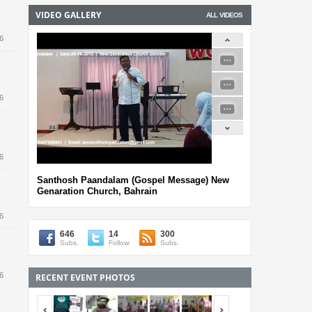
VIDEO GALLERY
ALL VIDEOS
6
ം
െ
6
6
ള
Santhosh Paandalam (Gospel Message) New
Genaration Church, Bahrain
6
646
14
300
Subs.
Follow.
Subs.
6
RECENT EVENT PHOTOS
<span></span>
<span></span>