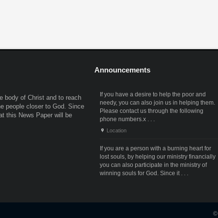
നിയന്ത്രണങ്ങളും നിക്ഷേപകരുടെ
സഹകരണത്തോടെ ദിവസങ്ങളോളം നടത്തിയ
ന്നോ
ആത്മവിശ്വാസത്തെ ബാധിക്കും. പുതിയ വ്യവസായ
നീക്കത്തിനൊടുവിലാണ് മലയാളി സൂത്രധാരന്മാരിലേക്
നിക്ഷേപകരെ
അന്വേഷണം എത്തിയത്. പിടിയിലായ മൂന്ന്
പ്രതികള്‍ക്കുമെതിരെ എന്‍.ഡി.പി.എസ് ആക്ട് പ്രകാര
ിച്ചത്.
കേസ് രജിസ്റ്റര്‍ ചെയ്തിട്ടുണ്ട്. സംഭവത്തിന് പിന്നിലെ
വമ്പന്‍ അന്താരാഷ്ട്ര മയക്കുമരുന്ന് മാഫിയ
ശൃംഖലയെക്കുറിച്ച് വിശദമായ
Announcements
If you are a person with a burning heart for
 body of Christ and to reach
lost souls, by helping our ministry financially
the people closer to God. Since
you can also participate in the ministry of
hat this News Paper will be
winning souls for God. Since it . . .
Location
If you have a desire to help the poor and
needy, you can also join us in helping them.
Please contact us through the following
phone numbers.x . . .
Location
©