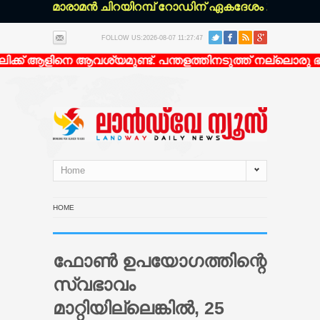
്ചേരി മാരാമൻ ചിറയിറമ്പ് റോഡിന് ഏകദേശം 200 മീറ്റർ ഉള
FOLLOW US:2026-08-07 11:27:47
്ക് ആളിനെ ആവശ്യമുണ്ട്. പന്തളത്തിനടുത്ത് നല്ലൊരു ഭവന
Home
HOME
ഫോണ്‍ ഉപയോഗത്തിന്റെ
സ്വഭാവം
മാറ്റിയില്ലെങ്കില്‍, 25