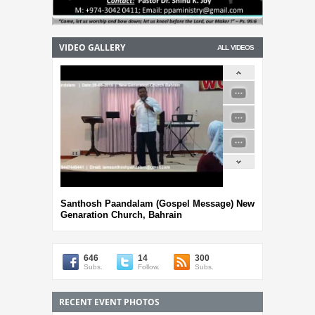
VIDEO GALLERY
ALL VIDEOS
Santhosh Paandalam (Gospel Message) New
Genaration Church, Bahrain
646
14
300
Subs.
Follow.
Subs.
RECENT EVENT PHOTOS