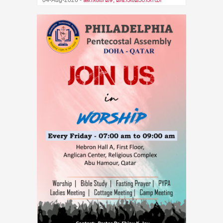
04-Aug-2026 -
കനത്ത മഴ; മഹാത്മാഗാന്ധി
സര്‍വകലാശാല പരീക്ഷകള്‍ മാറ്റിവച്ചു
03-Aug-2026 -
സ്ഥിതിഗതികൾ
നിയന്ത്രണവിധേയം എന്ന് മുഖ്യമന്ത്രി വി.ഡി.
സതീശൻ
07-Aug-2026 -
തേജസ് ബൈബിൾ ഗൈഡ്
പ്രകാശനം ചെയ്തു
07-Aug-2026 -
ആകാശത്ത് വെച്ച് വിമാനത്തിന്റെ
വാതിൽ തുറക്കാൻ ശ്രമിച്ച മലയാളി യുവാവ്
അറസ്റ്റിൽ