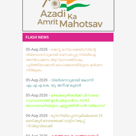
സ്വാധീനമെന്നോ അറിയാതെ
ആത്മവിശ്വാസത്തെ ബാധിക്കും.
ദിവസങ്ങളോളം നടത്തിയ
ആയിരുന്നു പെൺകുട്ടി ദൃശ്യങ്ങൾ
പുതിയ വ്യവസായ നിക്ഷേപകരെ
നീക്കത്തിനൊടുവിലാണ് മലയാളി
ധൈര്യപൂർവ്വം പകർത്തി പുറം
സൂത്രധാരന്മാരിലേക്ക്
ലോകത്തെ അറിയിച്ചത്.
അന്വേഷണം എത്തിയത്.
ഇൻസ്റ്റഗ്രാമിൽ
പിടിയിലായ മൂന്ന്
പ്രതികള്‍ക്കുമെതിരെ
FLASH NEWS
എന്‍.ഡി.പി.എസ് ആക്ട് പ്രകാരം
കേസ് രജിസ്റ്റര്‍ ചെയ്തിട്ടുണ്ട്.
സംഭവത്തിന് പിന്നിലെ വമ്പന്‍
05-Aug-2026 -
ജെസ്ന മറിയ ജെയിംസിന്റെ
അന്താരാഷ്ട്ര മയക്കുമരുന്ന് മാഫിയ
തിരോധാനവുമായി ബന്ധപ്പെട്ട സിബിഐ
ശൃംഖലയെക്കുറിച്ച് വിശദമായ
അന്വേഷണം ആറ് മാസത്തിനകം
പൂര്‍ത്തിയാക്കാന്‍ ഹൈക്കോടതിയുടെ കര്‍ശന
നിര്‍ദ്ദേശം
05-Aug-2026 -
വിമർശനവുമായി കോന്നി
എം.എ.എ കെ. യു. ജനീഷ് കുമാർ
05-Aug-2026 -
മഴക്കെടുതികൾക്ക് പിന്നാലെ
സംസ്ഥാനത്ത് ഇൻഫ്ലുവൻസ, H1N1
രോഗബാധിതരുടെ എണ്ണത്തിൽ വൻ വർദ്ധനവ്
04-Aug-2026 -
മുന്നറിയിപ്പൊന്നുമില്ലാതെ 24
മണിക്കൂർ നേരത്തേക്ക് വാട്ട്സ് ആപ്പ്
‘റിവ്യൂവിലാക്കി