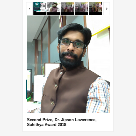
<span></span>
<span></span
Third Prize, 
Second Prize, Dr. Jipson Lowerence,
Sahithya Award 2018