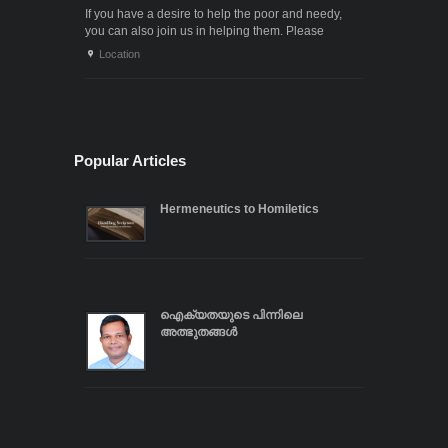
If you have a desire to help the poor and needy,
you can also join us in helping them. Please
contact us through the following phone numbers.x .
Location
. .
Popular Articles
Hermeneutics to Homiletics
ഐക്യതയുടെ പിന്നിലെ
അത്ഭുതങ്ങൾ