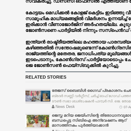
സ്വീകരിച്ചു. ഡിസിസി ഓഫീസില്‍ എത്തിയാണ് 
കോട്ടയം മെഡിക്കല്‍ കോളജ് കെട്ടിടം ഇടിഞ്ഞു 
സാമൂഹിക മാധ്യമങ്ങളില്‍ വിമര്‍ശനം ഉന്നയിച്ച് പോ
ഇരിക്കാന്‍ വീണാജോര്‍ജിന് അര്‍ഹതയില്ല. കൂടുതല്
ജോണ്‍സണെ പാര്‍ട്ടിയില്‍ നിന്നും സസ്പെന്‍ഡ് 
ഇന്ത്യന്‍ രാഷ്ട്രീയത്തിലെ മഹത്തായ പാരമ്പര്
കഴിഞ്ഞതില്‍ സന്തോഷമുണ്ടെന്ന് കോണ്‍ഗ്രസില്‍
രാജ്യത്തിന്റെ മതേതര, ജനാധിപത്യ മൂല്യങ്ങള്‍
ഇടപെടാനും, കോണ്‍ഗ്രസ് പാര്‍ട്ടിയോടൊപ്പം ചേര്
ജെ ജോണ്‍സണ്‍ ഫെയ്‌സ്ബുക്കില്‍ കുറിച്ചു.
RELATED STORIES
തേജസ് ബൈബിൾ ഗൈഡ് പ്രകാശനം ചെയ
ബ്രദർ സണ്ണി വർഗ്ഗീസ്, ചർച്ച് ഓഫ് ഗോഡ് പത്തനം
ടൗൺ സഭാ ശുശ്രൂഷകൻ പാസ്റ്റർ സി. ജെ. തോമ
നൽകി പ്രകാശനം ചെയ്യുകയും ദൈവനാമ
News Desk
07-A
മഹത്വത്തിനായി സമർപ്പിച്ചു പ്രാർത്ഥിക്കുകയും
ജെസ്ന മറിയ ജെയിംസിന്റെ തിരോധാനവുമാ
ചെയ്തു. ബൈബിളിൽ സ്കൂളിൽ പോയി പഠിക്കുവ
ബന്ധപ്പെട്ട സിബിഐ അന്വേഷണം ആറ്
കഴിയാത്തവർക്കും വീട്ടിൽ ഇരുന്ന് ദൈവവചനം
മാസത്തിനകം പൂര്‍ത്തിയാക്കാന്‍
പഠിക്കുവാൻ സഹായിക്കുന്ന ഉത്തമഗ്രന്ഥം. 1100
ഹൈക്കോടതിയുടെ കര്‍ശന നിര്‍ദ്ദേശം
-