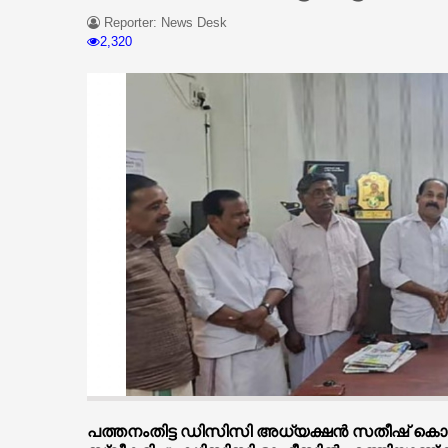
Reporter: News Desk
2,320
പത്തനംതിട്ട ഡിസിസി അധ്യക്ഷന്‍ സതീഷ് കൊച്ചു