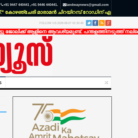
+91 9447 440441 ,+91 9446 440441.
landwaynews@gmail.com
കോഴഞ്ചേരി മാരാമൻ ചിറയിറമ്പ് റോഡിന് ഏകദേശം 200 മീറ്റ
FOLLOW US:2026-08-07 02:30:46
ജോലിക്ക് ആളിനെ ആവശ്യമുണ്ട്. പന്തളത്തിനടുത്ത് നല്ലൊരു
S