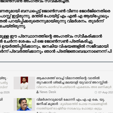
ജോണ്‍സണ്‍ അംഗത്വം സ്വീകരിച്ചത്.
വീണതുമായി ബന്ധപ്പെട്ട് ജോണ്‍സണ്‍ വീണാ ജോര്‍ജിനെതിരെ
സ്റ്റ് ഇട്ടിരുന്നു. മന്ത്രി പോയിട്ട് എം എല്‍ എ ആയിപ്പോലും
‍ പറയിപ്പിക്കരുതെന്നുമായിരുന്നു വിമര്‍ശനം. തുടര്‍ന്ന്
ചെയ്തിരുന്നു.
യമുള്ള ഈ പ്രസ്ഥാനത്തിന്റെ അംഗത്വം സ്വീകരിക്കാന്‍
 ചേര്‍ന്ന ശേഷം പി ജെ ജോണ്‍സണ്‍ പ്രതികരിച്ചു.
 ഉയര്‍ത്തിപ്പിടിക്കാനും, ജനകീയ വിഷയങ്ങളില്‍ സജീവമായി
‍ന്ന് പ്രവര്‍ത്തിക്കാനും ഞാന്‍ പ്രതിജ്ഞാബദ്ധനാണെന്ന് പി
്തു
ആകാശത്ത് വെച്ച് വിമാനത്തിന്റെ വാതിൽ
-
തുറക്കാൻ ശ്രമിച്ച മലയാളി യുവാവ് അറസ്റ്റിൽ
-
തിട്ട
വിമാനം ലാൻഡ് ചെയ്യാൻ ഏകദേശം അര മണിക്കൂർ
സിന്
മാത്രം ബാക്കി നിൽക്കെയായിരുന്നു സംഭവം.
News Desk
ug-2026
07-Aug-202
എമർജൻസി എക്സിറ്റ് വാതിലിന് സമീപം ഇരുന്ന
യി
വിമർശനവുമായി കോന്നി എം.എ.എ കെ. യു.
പാലക്കാട് സ്വദേശിയായ ജംഷീർ എന്ന യുവാവ് ആദ്യ
ാൻ
ജനീഷ് കുമാർ
- മുഖ്യമന്ത്രി പോയ സ്ഥലങ്ങളിൽ
എമർജൻസി ഡോറിന്റെ വിൻഡോ പാനലിലെ ഒരു
നടത്തിയത് രാഷ്ട്രീയ നാടകവും ഫോട്ടോ ഷൂട്ടും
ഗ്ലാസ് തകർത്തു. തുടർന്ന് എമർജൻസി വാതിൽ
മാത്രമായിരുന്നുവെന്നും അദ്ദേഹം പറഞ്ഞു. ജില്ലയുട