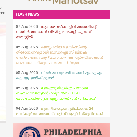
5
are:
FLASH NEWS
05-Aug-2026 -
ജെസ്ന മറിയ ജെയിംസിന്റെ
തിരോധാനവുമായി ബന്ധപ്പെട്ട സിബിഐ
അന്വേഷണം ആറ് മാസത്തിനകം പൂര്‍ത്തിയാക്കാന്‍
ഹൈക്കോടതിയുടെ കര്‍ശന നിര്‍ദ്ദേശം
05-Aug-2026 -
വിമർശനവുമായി കോന്നി എം.എ.എ
കെ. യു. ജനീഷ് കുമാർ
05-Aug-2026 -
മഴക്കെടുതികൾക്ക് പിന്നാലെ
സംസ്ഥാനത്ത് ഇൻഫ്ലുവൻസ, H1N1
രോഗബാധിതരുടെ എണ്ണത്തിൽ വൻ വർദ്ധനവ്
04-Aug-2026 -
മുന്നറിയിപ്പൊന്നുമില്ലാതെ 24
മണിക്കൂർ നേരത്തേക്ക് വാട്ട്സ് ആപ്പ് ‘റിവ്യൂവിലാക്കി
04-Aug-2026 -
കനത്ത മഴ; മഹാത്മാഗാന്ധി
സര്‍വകലാശാല പരീക്ഷകള്‍ മാറ്റിവച്ചു
03-Aug-2026 -
സ്ഥിതിഗതികൾ നിയന്ത്രണവിധേയം
എന്ന് മുഖ്യമന്ത്രി വി.ഡി. സതീശൻ
07-Aug-2026 -
തേജസ് ബൈബിൾ ഗൈഡ്