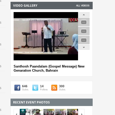
6
VIDEO GALLERY
ALL VIDEOS
6
ള
6
Santhosh Paandalam (Gospel Message) New
6
Genaration Church, Bahrain
646
14
300
6
Subs.
Follow.
Subs.
RECENT EVENT PHOTOS
6
<span></span>
<span></span>
0