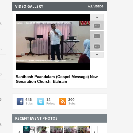
VIDEO GALLERY
ALL VIDEOS
6
ം
െ
6
6
Santhosh Paandalam (Gospel Message) New
ള
Genaration Church, Bahrain
646
14
300
6
Subs.
Follow.
Subs.
RECENT EVENT PHOTOS
6
<span></span>
<span></span>