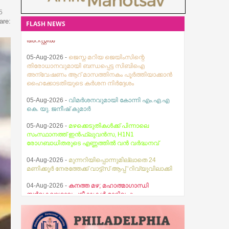
5
are:
FLASH NEWS
05-Aug-2026 -
ജെസ്ന മറിയ ജെയിംസിന്റെ
തിരോധാനവുമായി ബന്ധപ്പെട്ട സിബിഐ
അന്വേഷണം ആറ് മാസത്തിനകം പൂര്‍ത്തിയാക്കാന്‍
ഹൈക്കോടതിയുടെ കര്‍ശന നിര്‍ദ്ദേശം
05-Aug-2026 -
വിമർശനവുമായി കോന്നി എം.എ.എ
കെ. യു. ജനീഷ് കുമാർ
05-Aug-2026 -
മഴക്കെടുതികൾക്ക് പിന്നാലെ
സംസ്ഥാനത്ത് ഇൻഫ്ലുവൻസ, H1N1
രോഗബാധിതരുടെ എണ്ണത്തിൽ വൻ വർദ്ധനവ്
04-Aug-2026 -
മുന്നറിയിപ്പൊന്നുമില്ലാതെ 24
മണിക്കൂർ നേരത്തേക്ക് വാട്ട്സ് ആപ്പ് ‘റിവ്യൂവിലാക്കി
04-Aug-2026 -
കനത്ത മഴ; മഹാത്മാഗാന്ധി
സര്‍വകലാശാല പരീക്ഷകള്‍ മാറ്റിവച്ചു
03-Aug-2026 -
സ്ഥിതിഗതികൾ നിയന്ത്രണവിധേയം
എന്ന് മുഖ്യമന്ത്രി വി.ഡി. സതീശൻ
07-Aug-2026 -
തേജസ് ബൈബിൾ ഗൈഡ്