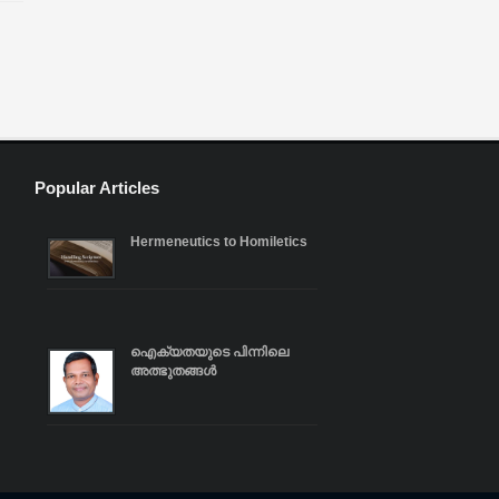
ു,
ടെ
ക്
ം
Popular Articles
Hermeneutics to Homiletics
ഐക്യതയുടെ പിന്നിലെ
അത്ഭുതങ്ങൾ