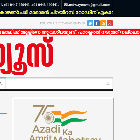
+91 9447 440441 ,+91 9446 440441.
landwaynews@gmail.com
ചേരി മാരാമൻ ചിറയിറമ്പ് റോഡിന് ഏകദേശം 200 മീറ്റർ ഉള്
FOLLOW US:2026-08-07 08:45:50
്ക് ആളിനെ ആവശ്യമുണ്ട്. പന്തളത്തിനടുത്ത് നല്ലൊരു ഭവന
S