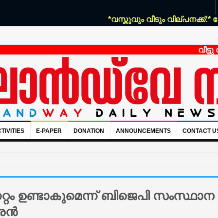
*വസ്തുവും വീടും വില്പനക്ക്:* കോഴഞ്
വീട്ടു ജോലിക
TIVITIES
E-PAPER
DONATION
ANNOUNCEMENTS
CONTACT U
്റം ഉണ്ടാകുമെന്ന് ബിജെപി സംസ്ഥാന
്രൻ