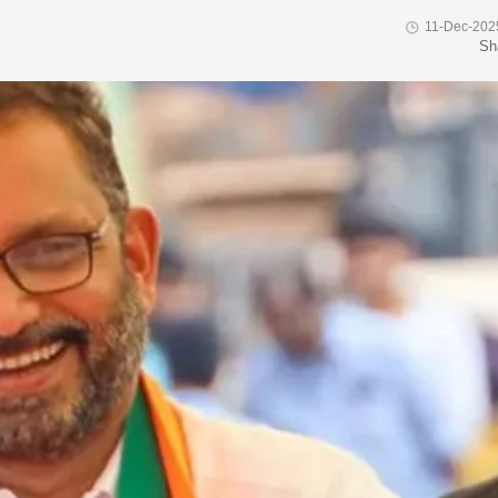
11-Dec-202
Sh