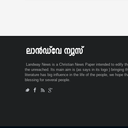
നടത്തുകയായിരുന്നു. പ്രജീഷ് അതിക്രമം
തുടർന്നതോടെ പെൺകുട്ടി ദൃശ്യങ്ങൾ ഫോണി
പകർത്തുകയായിരുന്നു. പ്രജീഷിനറെ മുഖവും
ദൃശ്യങ്ങളിൽ വ്യക്തമാണ്. പ്രജീഷ് ആരാണെ
എന്താണ് അയാളുടെ രാഷ്ടീയ സ്വാധീനമെന്നോ
അറിയാതെ ആയിരുന്നു പെൺകുട്ടി ദൃശ്യങ്ങൾ
ധൈര്യപൂർവ്വം പകർത്തി പുറം ലോകത്തെ അറിയ
ഇൻസ്റ്റഗ്രാമിൽ
Landway News is a Christian News Paper intended to edify the
the unreached. Its main aim is (as says in its logo ) bringing 
literature has big influence in the life of the people, we hope t
blessing for several people.