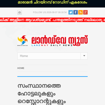
്ചേരി മാരാമൻ ചിറയിറമ്പ് റോഡിന് ഏകദേശം 200 മീറ്റർ ഉ
FOLLOW US:2026-08-07 09:16:54
്ക് ആളിനെ ആവശ്യമുണ്ട്. പന്തളത്തിനടുത്ത് നല്ലൊരു ഭവന
Home
HOME
സംസ്ഥാനത്തെ
ഹോട്ടലുകളും
റെസ്റ്റോറന്റുകളും