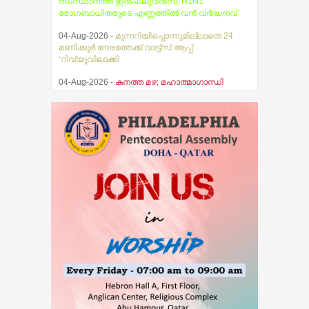
സംസ്ഥാനത്ത് ഇൻഫ്ലുവൻസ, H1N1
രോഗബാധിതരുടെ എണ്ണത്തിൽ വൻ വർദ്ധനവ്
04-Aug-2026 -
മുന്നറിയിപ്പൊന്നുമില്ലാതെ 24
മണിക്കൂർ നേരത്തേക്ക് വാട്ട്സ് ആപ്പ്
‘റിവ്യൂവിലാക്കി
04-Aug-2026 -
കനത്ത മഴ; മഹാത്മാഗാന്ധി
സര്‍വകലാശാല പരീക്ഷകള്‍ മാറ്റിവച്ചു
03-Aug-2026 -
സ്ഥിതിഗതികൾ
നിയന്ത്രണവിധേയം എന്ന് മുഖ്യമന്ത്രി വി.ഡി.
സതീശൻ
07-Aug-2026 -
തേജസ് ബൈബിൾ ഗൈഡ്
പ്രകാശനം ചെയ്തു
07-Aug-2026 -
ആകാശത്ത് വെച്ച് വിമാനത്തിന്റെ
വാതിൽ തുറക്കാൻ ശ്രമിച്ച മലയാളി യുവാവ്
അറസ്റ്റിൽ