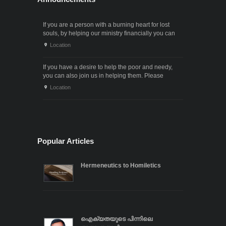
If you are a person with a burning heart for lost
souls, by helping our ministry financially you can
also participate in the ministry of winning souls for
Location
God. Since it . . .
If you have a desire to help the poor and needy,
you can also join us in helping them. Please
contact us through the following phone numbers.x .
Location
. .
Popular Articles
Hermeneutics to Homiletics
ഐക്യതയുടെ പിന്നിലെ