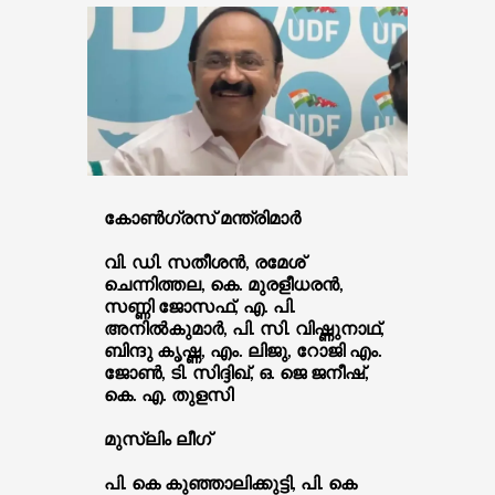
കോണ്‍ഗ്രസ് മന്ത്രിമാര്‍
വി. ഡി. സതീശന്‍, രമേശ്
ചെന്നിത്തല, കെ. മുരളീധരന്‍,
സണ്ണി ജോസഫ്, എ. പി.
അനില്‍കുമാര്‍, പി. സി. വിഷ്ണുനാഥ്,
ബിന്ദു കൃഷ്ണ, എം. ലിജു, റോജി എം.
ജോണ്‍, ടി. സിദ്ദിഖ്, ഒ. ജെ ജനീഷ്,
കെ. എ. തുളസി
മുസ്ലിം ലീഗ്
പി. കെ കുഞ്ഞാലിക്കുട്ടി, പി. കെ