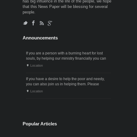
has big influence in the life of the people, we hope
that this News Paper will be blessing for several
people.
Announcements
If you are a person with a burning heart for lost
souls, by helping our ministry financially you can
also participate in the ministry of winning souls for
Location
God. Since it . . .
If you have a desire to help the poor and needy,
you can also join us in helping them. Please
contact us through the following phone numbers.x .
Location
. .
Popular Articles