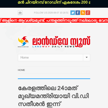
 മാരാമൻ ചിറയിറമ്പ് റോഡിന് ഏകദേശം 200 മീറ്റർ ഉള്ളിൽ 
FOLLOW US:2026-08-07 10:18:51
ആളിനെ ആവശ്യമുണ്ട്. പന്തളത്തിനടുത്ത് നല്ലൊരു ഭവനത്തി
Home
HOME
കേരളത്തിലെ 24ാമത്
മുഖ്യമന്ത്രിയായി വി.ഡി
സതീശന്‍ ഇന്ന്