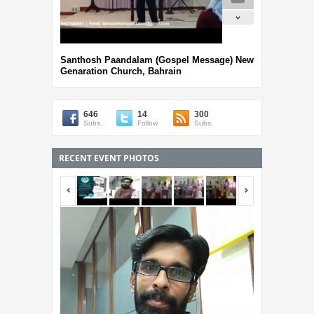
Santhosh Paandalam (Gospel Message) New
Genaration Church, Bahrain
646
14
300
Subs.
Follow.
Subs.
RECENT EVENT PHOTOS
<span></span>
<span></span