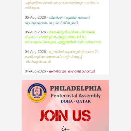
പൂര്‍ത്തിയാക്കാന്‍ ഹൈക്കോടതിയുടെ കര്‍ശന
നിര്‍ദ്ദേശം
05-Aug-2026 -
വിമർശനവുമായി കോന്നി
എം.എ.എ കെ. യു. ജനീഷ് കുമാർ
05-Aug-2026 -
മഴക്കെടുതികൾക്ക് പിന്നാലെ
സംസ്ഥാനത്ത് ഇൻഫ്ലുവൻസ, H1N1
രോഗബാധിതരുടെ എണ്ണത്തിൽ വൻ വർദ്ധനവ്
04-Aug-2026 -
മുന്നറിയിപ്പൊന്നുമില്ലാതെ 24
മണിക്കൂർ നേരത്തേക്ക് വാട്ട്സ് ആപ്പ്
‘റിവ്യൂവിലാക്കി
04-Aug-2026 -
കനത്ത മഴ; മഹാത്മാഗാന്ധി
സര്‍വകലാശാല പരീക്ഷകള്‍ മാറ്റിവച്ചു
03-Aug-2026 -
സ്ഥിതിഗതികൾ
നിയന്ത്രണവിധേയം എന്ന് മുഖ്യമന്ത്രി വി.ഡി.
സതീശൻ
07-Aug-2026 -
തേജസ് ബൈബിൾ ഗൈഡ്
പ്രകാശനം ചെയ്തു
07-Aug-2026 -
ആകാശത്ത് വെച്ച് വിമാനത്തിന്റെ
വാതിൽ തുറക്കാൻ ശ്രമിച്ച മലയാളി യുവാവ്
അറസ്റ്റിൽ