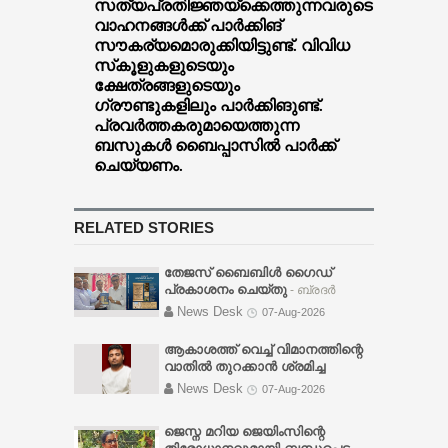
സത്യപ്രതിജ്ഞയ്‌ക്കെത്തുന്നവരുടെ
വാഹനങ്ങള്‍ക്ക് പാര്‍ക്കിങ്
സൗകര്യമൊരുക്കിയിട്ടുണ്ട്. വിവിധ
സ്‌കൂളുകളുടെയും
ക്ഷേത്രങ്ങളുടെയും
ഗ്രൗണ്ടുകളിലും പാര്‍ക്കിങുണ്ട്.
പ്രവര്‍ത്തകരുമായെത്തുന്ന
ബസുകള്‍ ബൈപ്പാസില്‍ പാര്‍ക്ക്
ചെയ്യണം.
RELATED STORIES
തേജസ് ബൈബിൾ ഗൈഡ്
പ്രകാശനം ചെയ്തു
- ബ്രദർ
സണ്ണി വർഗ്ഗീസ്, ചർച്ച് ഓഫ് ഗോഡ്
News Desk
07-Aug-2026
പത്തനംതിട്ട ടൗൺ സഭാ
ശുശ്രൂഷകൻ പാസ്റ്റർ സി. ജെ.
ആകാശത്ത് വെച്ച് വിമാനത്തിന്റെ
തോമസിന് നൽകി പ്രകാശനം
വാതിൽ തുറക്കാൻ ശ്രമിച്ച
ചെയ്യുകയും ദൈവനാമ
മലയാളി യുവാവ് അറസ്റ്റിൽ
-
News Desk
07-Aug-2026
മഹത്വത്തിനായി സമർപ്പിച്ചു
വിമാനം ലാൻഡ് ചെയ്യാൻ
പ്രാർത്ഥിക്കുകയും ചെയ്തു.
ഏകദേശം അര മണിക്കൂർ മാത്രം
ജെസ്ന മറിയ ജെയിംസിന്റെ
ബൈബിളിൽ സ്കൂളിൽ പോയി
ബാക്കി നിൽക്കെയായിരുന്നു