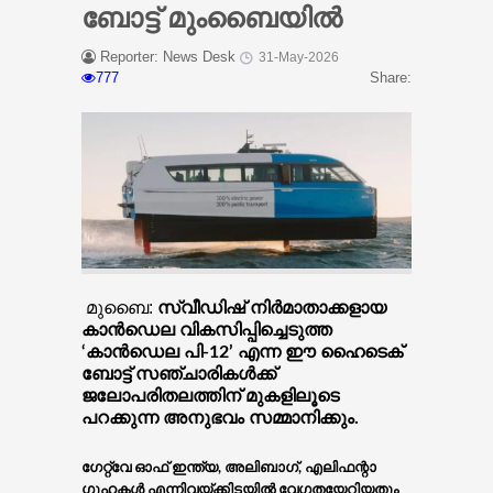
ബോട്ട് മുംബൈയില്‍
Reporter: News Desk
31-May-2026
777
Share:
മുബൈ:
സ്വീഡിഷ് നിര്‍മാതാക്കളായ
കാന്‍ഡെല വികസിപ്പിച്ചെടുത്ത
‘കാന്‍ഡെല പി-12’ എന്ന ഈ ഹൈടെക്
ബോട്ട് സഞ്ചാരികള്‍ക്ക്
ജലോപരിതലത്തിന് മുകളിലൂടെ
പറക്കുന്ന അനുഭവം സമ്മാനിക്കും.
ഗേറ്റ്വേ ഓഫ് ഇന്ത്യ, അലിബാഗ്, എലിഫന്റാ
ഗുഹകള്‍ എന്നിവയ്‌ക്കിടയില്‍ വേഗതയേറിയതും