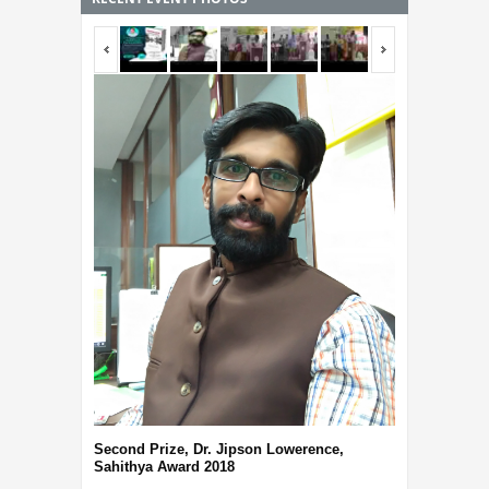
<span></span>
<span></span
Third Prize, 
Second Prize, Dr. Jipson Lowerence,
Sahithya Award 2018