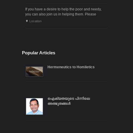
If you have a desire to help the poor and needy,
you can also join us in helping them. Please
contact us through the following phone numbers.x .
Location
. .
Popular Articles
Hermeneutics to Homiletics
ഐക്യതയുടെ പിന്നിലെ
അത്ഭുതങ്ങൾ