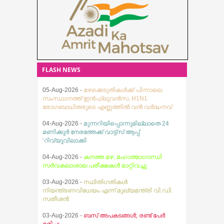
കേസ് രജിസ്റ്റര്‍ ചെയ്തിട്ടുണ്ട്.
സാഹസികമായി
പോയിട്ടുള്ളത്. അഞ്ച് മാസം മുമ്പ്
സംഭവത്തിന് പിന്നിലെ വമ്പന്‍
130ല്‍ ആധികം കപ്പലുകളായിരുന്നു
അന്താരാഷ്ട്ര മയക്കുമരുന്ന് മാഫിയ
പ്രതിദിനം ഇതുവഴി കടന്നു
ശൃംഖലയെക്കുറിച്ച് വിശദമായ
പോയിരുന്നത്.
FLASH NEWS
05-Aug-2026 -
മഴക്കെടുതികൾക്ക് പിന്നാലെ
സംസ്ഥാനത്ത് ഇൻഫ്ലുവൻസ, H1N1
രോഗബാധിതരുടെ എണ്ണത്തിൽ വൻ വർദ്ധനവ്
04-Aug-2026 -
മുന്നറിയിപ്പൊന്നുമില്ലാതെ 24
മണിക്കൂർ നേരത്തേക്ക് വാട്ട്സ് ആപ്പ്
‘റിവ്യൂവിലാക്കി
04-Aug-2026 -
കനത്ത മഴ; മഹാത്മാഗാന്ധി
സര്‍വകലാശാല പരീക്ഷകള്‍ മാറ്റിവച്ചു
03-Aug-2026 -
സ്ഥിതിഗതികൾ
നിയന്ത്രണവിധേയം എന്ന് മുഖ്യമന്ത്രി വി.ഡി.
സതീശൻ
03-Aug-2026 -
ബസ് അപകടങ്ങൾ; രണ്ട് പേർ