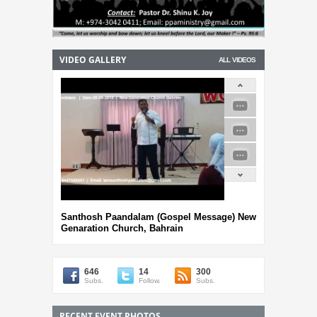
VIDEO GALLERY
ALL VIDEOS
Santhosh Paandalam (Gospel Message) New
Genaration Church, Bahrain
646
14
300
Subs.
Follow.
Subs.
RECENT EVENT PHOTOS