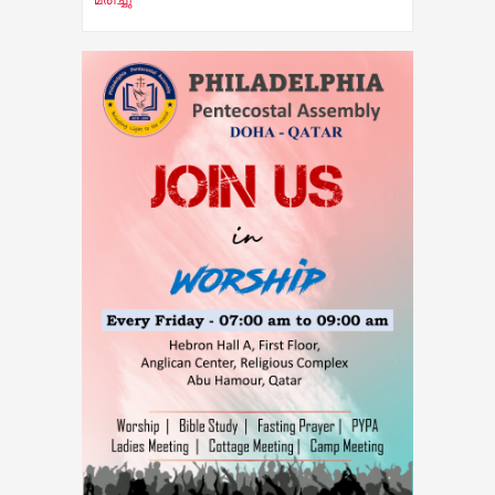
മരിച്ചു
02-Aug-2026 -
വാഹനങ്ങൾ വിൽക്കുന്നതിനും
വാങ്ങുന്നതിനും ഇനിമുതൽ ആധാർ നിർബന്ധം
05-Aug-2026 -
ജെസ്ന മറിയ ജെയിംസിന്റെ
തിരോധാനവുമായി ബന്ധപ്പെട്ട സിബിഐ
അന്വേഷണം ആറ് മാസത്തിനകം
പൂര്‍ത്തിയാക്കാന്‍ ഹൈക്കോടതിയുടെ കര്‍ശന
നിര്‍ദ്ദേശം
05-Aug-2026 -
വിമർശനവുമായി കോന്നി
എം.എ.എ കെ. യു. ജനീഷ് കുമാർ