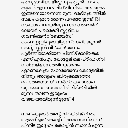
അനുഭാവിയായിരുന്നു അച്ഛൻ. സലിം
കുമാർ എന്ന പേരിന് പിന്നിലെ കൗതുകം
ഇങ്ങനെയാണെന്ന് മുമ്പ് ഒരഭിമുഖത്തിൽ
സലിം കുമാർ തന്നെ പറഞ്ഞിട്ടുണ്ട്. [3]
വടക്കൻ പറവൂരിലുള്ള ഗവൺമെൻറ്
ലോവർ പ്രൈമറി സ്കൂളിലും
ഗവൺമെൻറ് ബോയ്സ്
ഹൈസ്കൂളിലുമായിട്ടാണ് സലീം കുമാർ
തന്റെ സ്കൂൾ വിദ്യാഭ്യാസം
പൂർത്തിയാക്കിയത്. പിന്നീട് മാല്യങ്കര
എസ്.എൻ.എം.കോളേജിലെ പ്രീഡിഗ്രി
വിദ്യാഭ്യാസത്തിനുശേഷം
എറണാകുളം മഹാരാജാസ് കോളേജിൽ
നിന്നും അദ്ദേഹം ബിരുദമെടുത്തു.
മഹാത്മാഗാന്ധി സർവ്വകലാശാല
യുവജനോത്സവത്തിൽ മി​​മി​​ക്രി​​യി​​ൽ
മൂന്നു തവണ ഇദ്ദേഹം
വിജയിയായിരുന്നിട്ടുണ്ട്.[4]
സലിംകുമാർ തന്റെ മിമിക്രി ജീവിതം
ആരംഭിച്ചത് കൊച്ചിൻ കലാഭവനിലാണ്.
പിന്നീട് ഇദ്ദേഹം കൊച്ചിൻ സാഗർ എന്ന