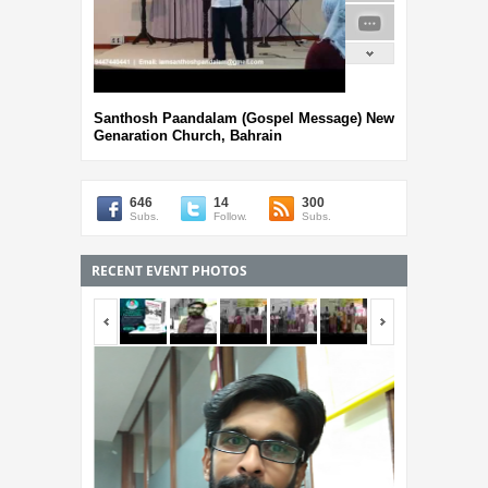
Santhosh Paandalam (Gospel Message) New
Genaration Church, Bahrain
646
14
300
Subs.
Follow.
Subs.
RECENT EVENT PHOTOS
<span></span>
<span></span