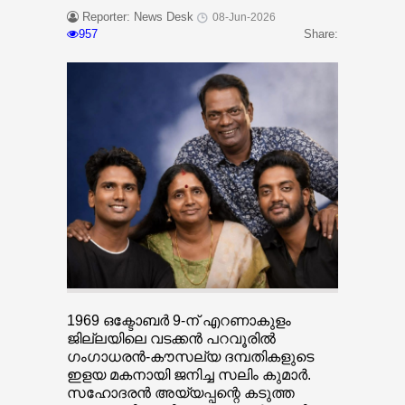
Reporter: News Desk
08-Jun-2026
957
Share:
1969 ഒക്ടോബർ 9-ന് എറണാകുളം
ജില്ലയിലെ വടക്കൻ പറവൂരിൽ
ഗംഗാധരൻ-കൗസല്യ ദമ്പതികളുടെ
ഇളയ മകനായി ജനിച്ച സലിം കുമാർ.
സഹോദരൻ അയ്യപ്പന്റെ കടുത്ത