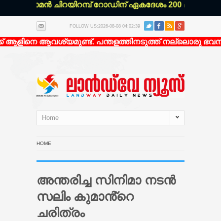
ി മാരാമൻ ചിറയിറമ്പ് റോഡിന് ഏകദേശം 200 മീറ്റർ ഉള്ളിൽ
FOLLOW US:2026-08-08 04:02:39
 ആളിനെ ആവശ്യമുണ്ട്. പന്തളത്തിനടുത്ത് നല്ലൊരു ഭവനത്ത
Home
HOME
അന്തരിച്ച സിനിമാ നടൻ
സലിം കുമാൻ്റെ
ചരിത്രം