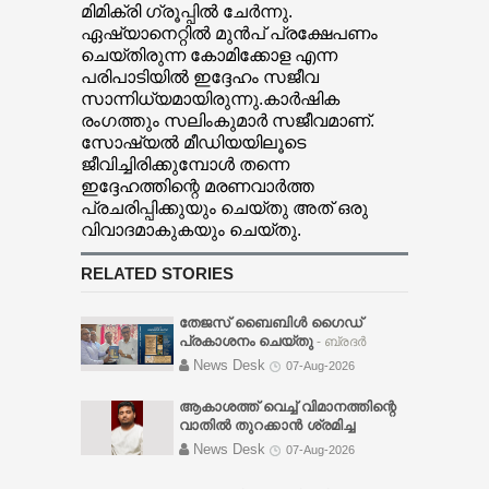
മിമിക്രി ഗ്രൂപ്പിൽ ചേർന്നു.
ഏഷ്യാനെറ്റിൽ മുൻപ് പ്രക്ഷേപണം
ചെയ്തിരുന്ന കോമിക്കോള എന്ന
പരിപാടിയിൽ ഇദ്ദേഹം സജീവ
സാന്നിധ്യമായിരുന്നു.കാർഷിക
രംഗത്തും സലിംകുമാർ സജീവമാണ്.
സോഷ്യൽ മീഡിയയിലൂടെ
ജീവിച്ചിരിക്കുമ്പോൾ തന്നെ
ഇദ്ദേഹത്തിന്റെ മരണവാർത്ത
പ്രചരിപ്പിക്കുയും ചെയ്തു അത് ഒരു
വിവാദമാകുകയും ചെയ്തു.
RELATED STORIES
തേജസ് ബൈബിൾ ഗൈഡ്
പ്രകാശനം ചെയ്തു
- ബ്രദർ
സണ്ണി വർഗ്ഗീസ്, ചർച്ച് ഓഫ് ഗോഡ്
News Desk
07-Aug-2026
പത്തനംതിട്ട ടൗൺ സഭാ
ശുശ്രൂഷകൻ പാസ്റ്റർ സി. ജെ.
ആകാശത്ത് വെച്ച് വിമാനത്തിന്റെ
തോമസിന് നൽകി പ്രകാശനം
വാതിൽ തുറക്കാൻ ശ്രമിച്ച
ചെയ്യുകയും ദൈവനാമ
മലയാളി യുവാവ് അറസ്റ്റിൽ
-
News Desk
07-Aug-2026
മഹത്വത്തിനായി സമർപ്പിച്ചു
വിമാനം ലാൻഡ് ചെയ്യാൻ
പ്രാർത്ഥിക്കുകയും ചെയ്തു.
ഏകദേശം അര മണിക്കൂർ മാത്രം