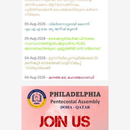
ശൃംഖലയെക്കുറിച്ച് വിശദമായ
അന്വേഷണം ആറ് മാസത്തിനകം
പൂര്‍ത്തിയാക്കാന്‍ ഹൈക്കോടതിയുടെ കര്‍ശന
നിര്‍ദ്ദേശം
05-Aug-2026 -
വിമർശനവുമായി കോന്നി
എം.എ.എ കെ. യു. ജനീഷ് കുമാർ
05-Aug-2026 -
മഴക്കെടുതികൾക്ക് പിന്നാലെ
സംസ്ഥാനത്ത് ഇൻഫ്ലുവൻസ, H1N1
രോഗബാധിതരുടെ എണ്ണത്തിൽ വൻ വർദ്ധനവ്
04-Aug-2026 -
മുന്നറിയിപ്പൊന്നുമില്ലാതെ 24
മണിക്കൂർ നേരത്തേക്ക് വാട്ട്സ് ആപ്പ്
‘റിവ്യൂവിലാക്കി
04-Aug-2026 -
കനത്ത മഴ; മഹാത്മാഗാന്ധി
സര്‍വകലാശാല പരീക്ഷകള്‍ മാറ്റിവച്ചു
03-Aug-2026 -
സ്ഥിതിഗതികൾ
നിയന്ത്രണവിധേയം എന്ന് മുഖ്യമന്ത്രി വി.ഡി.
സതീശൻ
07-Aug-2026 -
തേജസ് ബൈബിൾ ഗൈഡ്
പ്രകാശനം ചെയ്തു
07-Aug-2026 -
ആകാശത്ത് വെച്ച് വിമാനത്തിന്റെ