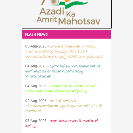
130ല്‍ ആധികം കപ്പലുകളായിരുന്നു
അന്താരാഷ്ട്ര മയക്കുമരുന്ന് മാഫിയ
പ്രതിദിനം ഇതുവഴി കടന്നു
ശൃംഖലയെക്കുറിച്ച് വിശദമായ
പോയിരുന്നത്.
FLASH NEWS
05-Aug-2026 -
മഴക്കെടുതികൾക്ക് പിന്നാലെ
സംസ്ഥാനത്ത് ഇൻഫ്ലുവൻസ, H1N1
രോഗബാധിതരുടെ എണ്ണത്തിൽ വൻ വർദ്ധനവ്
04-Aug-2026 -
മുന്നറിയിപ്പൊന്നുമില്ലാതെ 24
മണിക്കൂർ നേരത്തേക്ക് വാട്ട്സ് ആപ്പ്
‘റിവ്യൂവിലാക്കി
04-Aug-2026 -
കനത്ത മഴ; മഹാത്മാഗാന്ധി
സര്‍വകലാശാല പരീക്ഷകള്‍ മാറ്റിവച്ചു
03-Aug-2026 -
സ്ഥിതിഗതികൾ
നിയന്ത്രണവിധേയം എന്ന് മുഖ്യമന്ത്രി വി.ഡി.
സതീശൻ
03-Aug-2026 -
ബസ് അപകടങ്ങൾ; രണ്ട് പേർ
മരിച്ചു