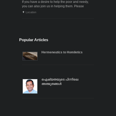
If you have a desire to help the poor and needy,
you can also join us in helping them. Please
contact us through the following phone numbers.x .
Location
. .
Popular Articles
Hermeneutics to Homiletics
ഐക്യതയുടെ പിന്നിലെ
അത്ഭുതങ്ങൾ