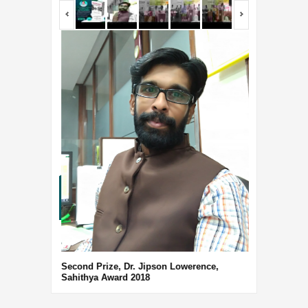
<span></span>
<span></span
Third Prize, 
Second Prize, Dr. Jipson Lowerence,
Sahithya Award 2018