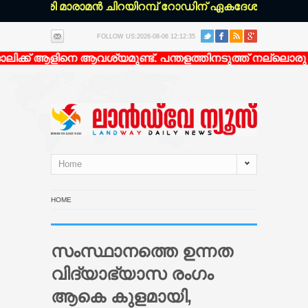
ഴഞ്ചേരി മാരാമൻ ചിറയിറമ്പ് റോഡിന് ഏകദേശം 200 മീറ്റർ 
FOLLOW US:2026-08-06 12:12:35
ിക്ക് ആളിനെ ആവശ്യമുണ്ട്. പന്തളത്തിനടുത്ത് നല്ലൊരു ഭവ
Home
HOME
സംസ്ഥാനത്തെ ഉന്നത
വിദ്യാഭ്യാസ രംഗം
ആകെ കുളമായി,