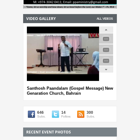
VIDEO GALLERY
ALL VIDEOS
Santhosh Paandalam (Gospel Message) New
Genaration Church, Bahrain
646
14
300
Subs.
Follow.
Subs.
RECENT EVENT PHOTOS