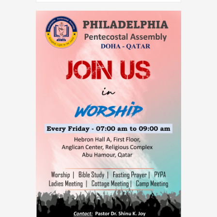
02-Aug-2026 -
വാഹനങ്ങൾ വിൽക്കുന്നതിനും
വാങ്ങുന്നതിനും ഇനിമുതൽ ആധാർ നിർബന്ധം
05-Aug-2026 -
ജെസ്ന മറിയ ജെയിംസിന്റെ
തിരോധാനവുമായി ബന്ധപ്പെട്ട സിബിഐ
അന്വേഷണം ആറ് മാസത്തിനകം
പൂര്‍ത്തിയാക്കാന്‍ ഹൈക്കോടതിയുടെ കര്‍ശന
നിര്‍ദ്ദേശം
05-Aug-2026 -
വിമർശനവുമായി കോന്നി
എം.എ.എ കെ. യു. ജനീഷ് കുമാർ