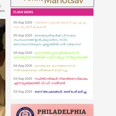
5
are:
FLASH NEWS
05-Aug-2026 -
വിമർശനവുമായി കോന്നി എം.എ.എ
കെ. യു. ജനീഷ് കുമാർ
05-Aug-2026 -
മഴക്കെടുതികൾക്ക് പിന്നാലെ
സംസ്ഥാനത്ത് ഇൻഫ്ലുവൻസ, H1N1
രോഗബാധിതരുടെ എണ്ണത്തിൽ വൻ വർദ്ധനവ്
04-Aug-2026 -
മുന്നറിയിപ്പൊന്നുമില്ലാതെ 24
മണിക്കൂർ നേരത്തേക്ക് വാട്ട്സ് ആപ്പ് ‘റിവ്യൂവിലാക്കി
04-Aug-2026 -
കനത്ത മഴ; മഹാത്മാഗാന്ധി
സര്‍വകലാശാല പരീക്ഷകള്‍ മാറ്റിവച്ചു
03-Aug-2026 -
സ്ഥിതിഗതികൾ നിയന്ത്രണവിധേയം
എന്ന് മുഖ്യമന്ത്രി വി.ഡി. സതീശൻ
03-Aug-2026 -
ബസ് അപകടങ്ങൾ; രണ്ട് പേർ മരിച്ചു
07-Aug-2026 -
ആകാശത്ത് വെച്ച് വിമാനത്തിന്റെ
വാതിൽ തുറക്കാൻ ശ്രമിച്ച മലയാളി യുവാവ്
അറസ്റ്റിൽ