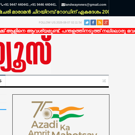
+91 9447 440441 ,+91 9446 440441.
landwaynews@gmail.com
ാമൻ ചിറയിറമ്പ് റോഡിന് ഏകദേശം 200 മീറ്റർ ഉള്ളിൽ എല്ല
FOLLOW US:2026-08-07 02:11:54
നെ ആവശ്യമുണ്ട്. പന്തളത്തിനടുത്ത് നല്ലൊരു ഭവനത്തിലേക
S