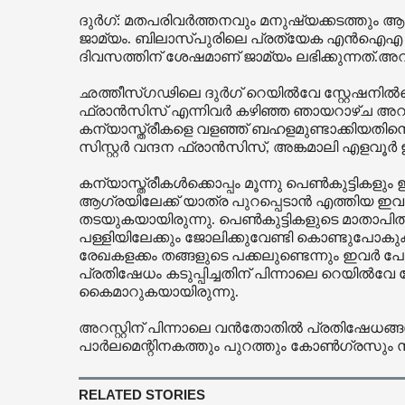
ദുർഗ്: മതപരിവർത്തനവും മനുഷ്യക്കടത്തും ആര
ജാമ്യം. ബിലാസ്പുരിലെ പ്രത്യേക എൻഐഎ കോ
ദിവസത്തിന് ശേഷമാണ് ജാമ്യം ലഭിക്കുന്നത്.അറസ
ഛത്തീസ്ഗഢിലെ ദുര്‍ഗ് റെയില്‍വേ സ്റ്റേഷനില്‍വ
ഫ്രാന്‍സിസ് എന്നിവര്‍ കഴിഞ്ഞ ഞായറാഴ്ച അറസ്റ്റി
കന്യാസ്ത്രീകളെ വളഞ്ഞ് ബഹളമുണ്ടാക്കിയതിനെത്ത
സിസ്റ്റര്‍ വന്ദന ഫ്രാന്‍സിസ്, അങ്കമാലി എളവൂര്‍
കന്യാസ്ത്രീകൾക്കൊപ്പം മൂന്നു പെൺകുട്ടികള
ആഗ്രയിലേക്ക് യാത്ര പുറപ്പെടാൻ എത്തിയ ഇവ
തടയുകയായിരുന്നു. പെൺകുട്ടികളുടെ മാതാപി
പള്ളിയിലേക്കും ജോലിക്കുവേണ്ടി കൊണ്ടുപോക
രേഖകളക്കം തങ്ങളുടെ പക്കലുണ്ടെന്നും ഇവർ 
പ്രതിഷേധം കടുപ്പിച്ചതിന് പിന്നാലെ റെയിൽവ
കൈമാറുകയായിരുന്നു.
അറസ്റ്റിന് പിന്നാലെ വൻതോതിൽ പ്രതിഷേധങ്ങ
പാർലമെന്റിനകത്തും പുറത്തും കോൺഗ്രസും സി
RELATED STORIES