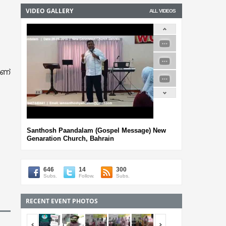
VIDEO GALLERY
ALL VIDEOS
ാണ്
Santhosh Paandalam (Gospel Message) New
Genaration Church, Bahrain
646
14
300
Subs.
Follow.
Subs.
RECENT EVENT PHOTOS
<span></span>
<span></span>