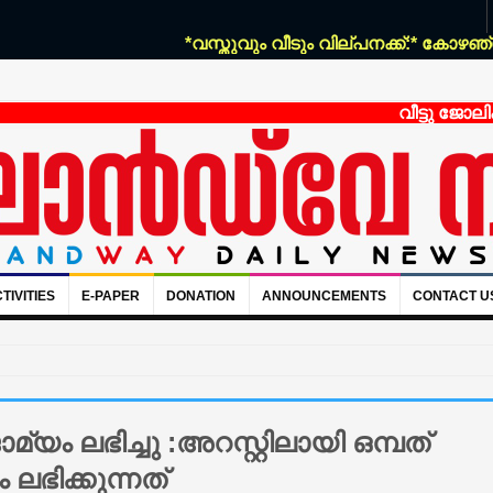
*വസ്തുവും വീടും വില്പനക്ക്:* കോഴഞ്ചേരി മാര
വീട്ടു ജോലിക്ക് ആളി
TIVITIES
E-PAPER
DONATION
ANNOUNCEMENTS
CONTACT U
്യം ലഭിച്ചു :അറസ്റ്റിലായി ഒമ്പത്
ലഭിക്കുന്നത്