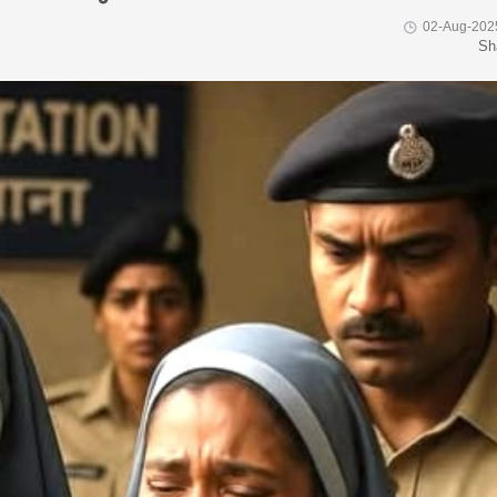
02-Aug-202
Sh