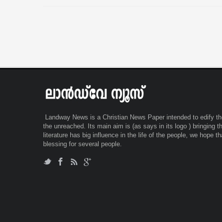
മേഖലക്കും ഐ ടി മേഖലക്കും തടസ്സമില്ലാത്ത
ഗ്വാളിയറിലെ സി.ബി.എന്‍ സംഘം കൊച്ചി, ബെം
വൈദ്യുതി ലഭ്യത വേണം. ഇടക്കിടെയുള്ള മുടക്
ഡല്‍ഹി എന്നിവിടങ്ങളിലെ ഡി.ആര്‍.ഐ യൂണിറ്
നിയന്ത്രണങ്ങളും നിക്ഷേപകരുടെ
സഹകരണത്തോടെ ദിവസങ്ങളോളം നടത്തിയ
ആത്മവിശ്വാസത്തെ ബാധിക്കും. പുതിയ വ്യ
നീക്കത്തിനൊടുവിലാണ് മലയാളി സൂത്രധാരന്മാര
നിക്ഷേപകരെ
അന്വേഷണം എത്തിയത്. പിടിയിലായ മൂന്ന്
പ്രതികള്‍ക്കുമെതിരെ എന്‍.ഡി.പി.എസ് ആക്ട് പ
കേസ് രജിസ്റ്റര്‍ ചെയ്തിട്ടുണ്ട്. സംഭവത്തിന് പിന്ന
വമ്പന്‍ അന്താരാഷ്ട്ര മയക്കുമരുന്ന് മാഫിയ
ശൃംഖലയെക്കുറിച്ച് വിശദമായ
Landway News is a Christian News Paper intended to edify the
the unreached. Its main aim is (as says in its logo ) bringing 
literature has big influence in the life of the people, we hope t
blessing for several people.