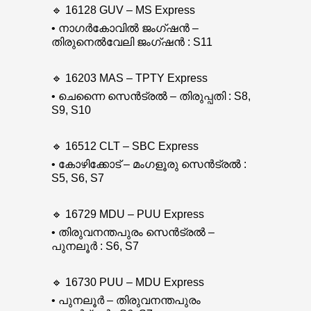
🔹 16128 GUV – MS Express
• നാഗർകോവിൽ ജംഗ്ഷൻ –
തിരുനെൽവേലി ജംഗ്ഷൻ : S11
🔹 16203 MAS – TPTY Express
• ചെന്നൈ സെൻട്രൽ – തിരുപ്പതി : S8,
S9, S10
🔹 16512 CLT – SBC Express
• കോഴിക്കോട് – മംഗളൂരു സെൻട്രൽ :
S5, S6, S7
🔹 16729 MDU – PUU Express
• തിരുവനന്തപുരം സെൻട്രൽ –
പുനലൂർ : S6, S7
🔹 16730 PUU – MDU Express
• പുനലൂർ – തിരുവനന്തപുരം