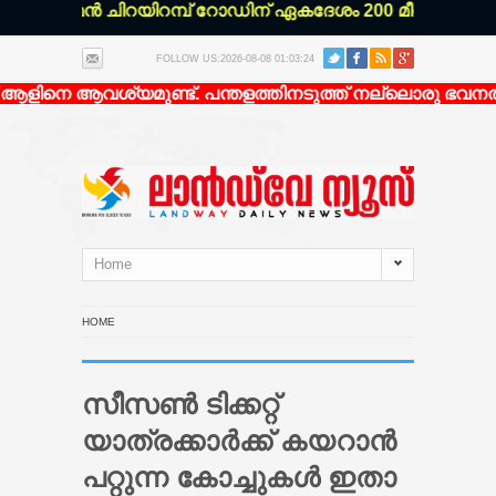
ാരാമൻ ചിറയിറമ്പ് റോഡിന് ഏകദേശം 200 മീറ്റർ ഉള്ളിൽ എ
FOLLOW US:2026-08-08 01:03:24
ിനെ ആവശ്യമുണ്ട്. പന്തളത്തിനടുത്ത് നല്ലൊരു ഭവനത്തിലേ
Home
HOME
സീസൺ ടിക്കറ്റ്
യാത്രക്കാർക്ക് കയറാൻ
പറ്റുന്ന കോച്ചുകൾ ഇതാ