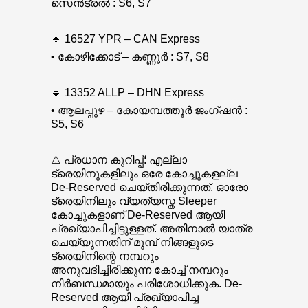
സെൻട്രൽ : S6, S7
🔹 16527 YPR – CAN Express
• കോഴിക്കോട് – കണ്ണൂർ : S7, S8
🔹 13352 ALLP – DHN Express
• ആലപ്പുഴ – കോയമ്പത്തൂർ ജംഗ്ഷൻ :
S5, S6
⚠️ പ്രധാന കുറിപ്പ്: എല്ലാ
ട്രെയിനുകളിലും ഒരേ കോച്ചുകളല്ല
De-Reserved ചെയ്തിരിക്കുന്നത്. ഓരോ
ട്രെയിനിലും വ്യത്യസ്ത Sleeper
കോച്ചുകളാണ് De-Reserved ആയി
പ്രഖ്യാപിച്ചിട്ടുള്ളത്. അതിനാൽ യാത്ര
ചെയ്യുന്നതിന് മുമ്പ് നിങ്ങളുടെ
ട്രെയിനിന്റെ നമ്പറും
അനുവദിച്ചിരിക്കുന്ന കോച്ച് നമ്പറും
നിർബന്ധമായും പരിശോധിക്കുക. De-
Reserved ആയി പ്രഖ്യാപിച്ച