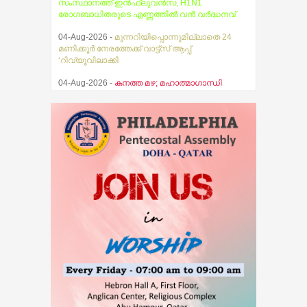
സംസ്ഥാനത്ത് ഇൻഫ്ലുവൻസ, H1N1
രോഗബാധിതരുടെ എണ്ണത്തിൽ വൻ വർദ്ധനവ്
04-Aug-2026 -
മുന്നറിയിപ്പൊന്നുമില്ലാതെ 24
മണിക്കൂർ നേരത്തേക്ക് വാട്ട്സ് ആപ്പ്
‘റിവ്യൂവിലാക്കി
04-Aug-2026 -
കനത്ത മഴ; മഹാത്മാഗാന്ധി
സര്‍വകലാശാല പരീക്ഷകള്‍ മാറ്റിവച്ചു
03-Aug-2026 -
സ്ഥിതിഗതികൾ
നിയന്ത്രണവിധേയം എന്ന് മുഖ്യമന്ത്രി വി.ഡി.
സതീശൻ
07-Aug-2026 -
തേജസ് ബൈബിൾ ഗൈഡ്
പ്രകാശനം ചെയ്തു
07-Aug-2026 -
ആകാശത്ത് വെച്ച് വിമാനത്തിന്റെ
വാതിൽ തുറക്കാൻ ശ്രമിച്ച മലയാളി യുവാവ്
അറസ്റ്റിൽ