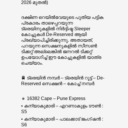
2026 മുതൽ)
ദക്ഷിണ റെയിൽവേയുടെ പുതിയ പട്ടിക
പ്രകാരം താഴെപ്പറയുന്ന
ട്രെയിനുകളിൽ നിർദ്ദിഷ്ട Sleeper
കോച്ചുകൾ De-Reserved ആയി
പ്രഖ്യാപിച്ചിരിക്കുന്നു. അതായത്,
പറയുന്ന സെക്ഷനുകളിൽ സീസൺ
ടിക്കറ്റ് അല്ലെങ്കിൽ ജനറൽ ടിക്കറ്റ്
ഉപയോഗിച്ച് ഈ കോച്ചുകളിൽ യാത്ര
ചെയ്യാം.
🚆 ട്രെയിൻ നമ്പർ – ട്രെയിൻ റൂട്ട് – De-
Reserved സെക്ഷൻ – കോച്ച് നമ്പർ
🔹 16382 Cape – Pune Express
• കന്യാകുമാരി – എറണാകുളം ടൗൺ :
S5
• കന്യാകുമാരി – പാലക്കാട് ജംഗ്ഷൻ :
S6