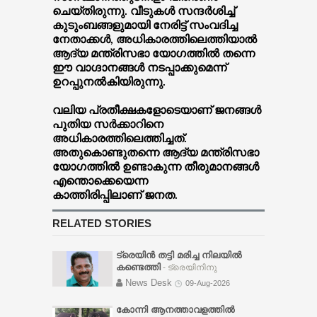
ചെയ്തിരുന്നു. വീടുകൾ സന്ദർശിച്ച്
കുടുംബങ്ങളുമായി നേരിട്ട് സംവദിച്ച
നേതാക്കൾ, അധികാരത്തിലെത്തിയാൽ
ആദ്യ മന്ത്രിസഭാ യോഗത്തിൽ തന്നെ
ഈ വാഗ്ദാനങ്ങൾ നടപ്പാക്കുമെന്ന്
ഉറപ്പുനൽകിയിരുന്നു.
വലിയ പ്രതീക്ഷകളോടെയാണ് ജനങ്ങൾ
പുതിയ സർക്കാറിനെ
അധികാരത്തിലെത്തിച്ചത്.
അതുകൊണ്ടുതന്നെ ആദ്യ മന്ത്രിസഭാ
യോഗത്തിൽ ഉണ്ടാകുന്ന തീരുമാനങ്ങൾ
എന്തൊക്കെയെന്ന
കാത്തിരിപ്പിലാണ് ജനത.
RELATED STORIES
ട്രെയിൻ തട്ടി മരിച്ച നിലയിൽ
കണ്ടെത്തി
- ട്രെയിനിനു
മുന്നിലേക്ക്
News Desk
09-Aug-2026
ഓടിക്കയറുകയായിരുന്നുവെന്ന്
ദൃക്‌സാക്ഷികൾ പറയുന്നു.
കോന്നി ആനത്താവളത്തില്‍