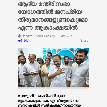
ആദ്യ മന്ത്രിസഭാ
യോഗത്തിൽ ജനപ്രിയ
തീരുമാനങ്ങളുണ്ടാകുമോ
എന്ന ആകാംക്ഷയിൽ
Reporter: News Desk
18-May-2026
1,145
Share:
സാമൂഹിക പെൻഷൻ 3,000
രൂപയാക്കുക, കെ എസ് ആർ ടി സി
ബസുകളിൽ സ്ത്രീകൾക്ക് സൗജന്യ