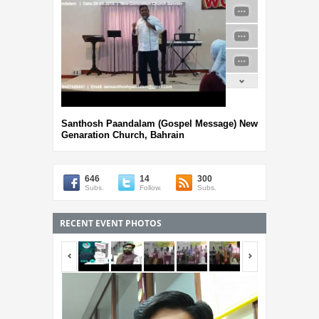
Santhosh Paandalam (Gospel Message) New
Genaration Church, Bahrain
646
14
300
Subs.
Follow.
Subs.
RECENT EVENT PHOTOS
<span></span>
<span></span