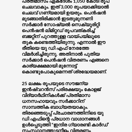
പ്രതിമാസം ഏകദേശം 1,050 കോടി രൂപ
ചെലവാകും. ഇത് 3,000 രൂപയാക്കിയാൽ
ചെലവ് ഗണ്യമായി ഉയരും. പെൻഷൻ
മുടങ്ങാതിരിക്കാൻ ഇടതുമുന്നണി
സർക്കാർ സോഷ്യൽ സെക്യൂരിറ്റി
പെൻഷൻ ലിമിറ്റഡ് രൂപവത്കരിച്ച്
ബജറ്റിന് പുറത്തുള്ള വായ്പയിലൂടെ
തുക കണ്ടെത്തിയിരുന്നു. എന്നാൽ ഈ
രീതിയെ യു ഡി എഫ് നേരത്തേ
വിമർശിച്ചിരുന്നു. അതിനാൽ പുതിയ
സർക്കാർ പെൻഷൻ വിതരണം എങ്ങനെ
കാര്യക്ഷമമായി മുന്നോട്ട്
കൊണ്ടുപോകുമെന്നത് ശ്രദ്ധേയമാണ്.
25 ലക്ഷം രൂപയുടെ സൗജന്യ
ഇൻഷ്വറൻസ് പരിരക്ഷയും കോളജ്
വിദ്യാർഥിനികൾക്ക് പ്രതിമാസ
ധനസഹായവും സർക്കാറിന്
സാമ്പത്തിക ബാധ്യതയാകും.
തിരഞ്ഞെടുപ്പ് പ്രചാരണത്തിനിടെ യു
ഡി എഫിന്റെ പ്രധാന വാഗ്ദാനങ്ങൾ
ഉൾപ്പെടുത്തി “ഇന്ദിര ഗ്യാരണ്ടി കാർഡ്’
സംസ്ഥാനത്തുടനീളം വിതരണം