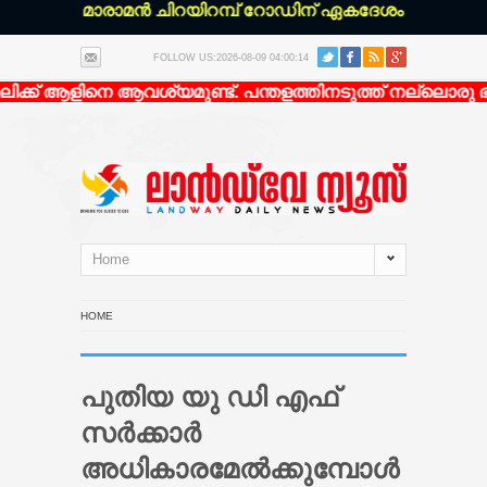
്ചേരി മാരാമൻ ചിറയിറമ്പ് റോഡിന് ഏകദേശം 200 മീറ്റർ ഉള
FOLLOW US:2026-08-09 04:00:14
്ക് ആളിനെ ആവശ്യമുണ്ട്. പന്തളത്തിനടുത്ത് നല്ലൊരു ഭവന
Home
HOME
പുതിയ യു ഡി എഫ്
സർക്കാർ
അധികാരമേൽക്കുമ്പോൾ