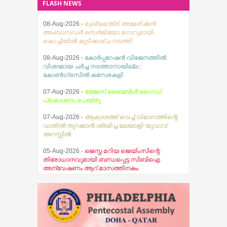
FLASH NEWS
08-Aug-2026 -
മുഖ്യമന്ത്രി അമേരിക്കൻ
അംബാസഡർ സെർജിയോ ഗോറുമായി
കൊച്ചിയിൽ കൂടിക്കാഴ്ച നടത്തി
08-Aug-2026 -
കോർപ്പറേഷൻ വിഭജനത്തിൽ
വിശദമായ ചർച്ച നടത്താനായില്ല ;
കോൺഗ്രസിൽ കസേരകളി
07-Aug-2026 -
തേജസ് ബൈബിൾ ഗൈഡ്
പ്രകാശനം ചെയ്തു
07-Aug-2026 -
ആകാശത്ത് വെച്ച് വിമാനത്തിന്റെ
വാതിൽ തുറക്കാൻ ശ്രമിച്ച മലയാളി യുവാവ്
അറസ്റ്റിൽ
05-Aug-2026 -
ജെസ്ന മറിയ ജെയിംസിന്റെ
തിരോധാനവുമായി ബന്ധപ്പെട്ട സിബിഐ
അന്വേഷണം ആറ് മാസത്തിനകം
പൂര്‍ത്തിയാക്കാന്‍ ഹൈക്കോടതിയുടെ കര്‍ശന
നിര്‍ദ്ദേശം
05-Aug-2026 -
വിമർശനവുമായി കോന്നി
എം.എ.എ കെ. യു. ജനീഷ് കുമാർ