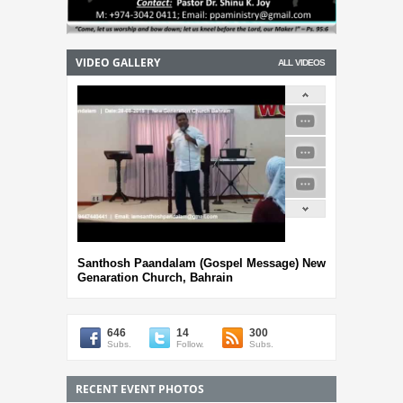
VIDEO GALLERY
ALL VIDEOS
Santhosh Paandalam (Gospel Message) New
Genaration Church, Bahrain
646
14
300
Subs.
Follow.
Subs.
RECENT EVENT PHOTOS