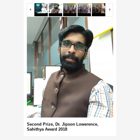
<span></span>
<span></span
Third Prize, 
Second Prize, Dr. Jipson Lowerence,
Sahithya Award 2018