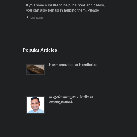
If you have a desire to help the poor and needy,
you can also join us in helping them. Please
contact us through the following phone numbers.x .
Location
. .
Popular Articles
Hermeneutics to Homiletics
ഐക്യതയുടെ പിന്നിലെ
അത്ഭുതങ്ങൾ