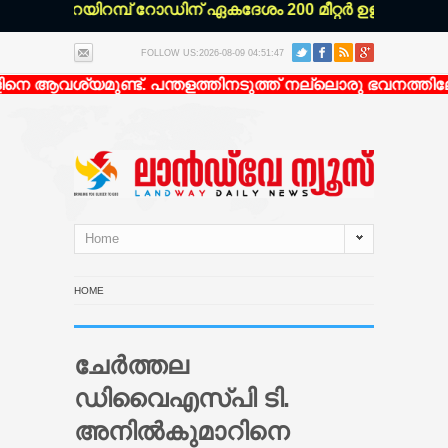
മൻ ചിറയിറമ്പ് റോഡിന് ഏകദേശം 200 മീറ്റർ ഉള്ളിൽ എല്ലാ
FOLLOW US:2026-08-09 04:51:47
െ ആവശ്യമുണ്ട്. പന്തളത്തിനടുത്ത് നല്ലൊരു ഭവനത്തിലേക്ക
Home
HOME
ചേര്‍ത്തല
ഡിവൈഎസ്പി ടി.
അനില്‍കുമാറിനെ