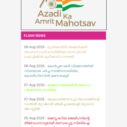
08-Aug-2026 -
മുഖ്യമന്ത്രി അമേരിക്കൻ
അംബാസഡർ സെർജിയോ ഗോറുമായി
കൊച്ചിയിൽ കൂടിക്കാഴ്ച നടത്തി
FLASH NEWS
08-Aug-2026 -
കോർപ്പറേഷൻ വിഭജനത്തിൽ
വിശദമായ ചർച്ച നടത്താനായില്ല ;
കോൺഗ്രസിൽ കസേരകളി
07-Aug-2026 -
തേജസ് ബൈബിൾ ഗൈഡ്
പ്രകാശനം ചെയ്തു
07-Aug-2026 -
ആകാശത്ത് വെച്ച് വിമാനത്തിന്റെ
വാതിൽ തുറക്കാൻ ശ്രമിച്ച മലയാളി യുവാവ്
അറസ്റ്റിൽ
05-Aug-2026 -
ജെസ്ന മറിയ ജെയിംസിന്റെ
തിരോധാനവുമായി ബന്ധപ്പെട്ട സിബിഐ
അന്വേഷണം ആറ് മാസത്തിനകം
പൂര്‍ത്തിയാക്കാന്‍ ഹൈക്കോടതിയുടെ കര്‍ശന
നിര്‍ദ്ദേശം
05-Aug-2026 -
വിമർശനവുമായി കോന്നി