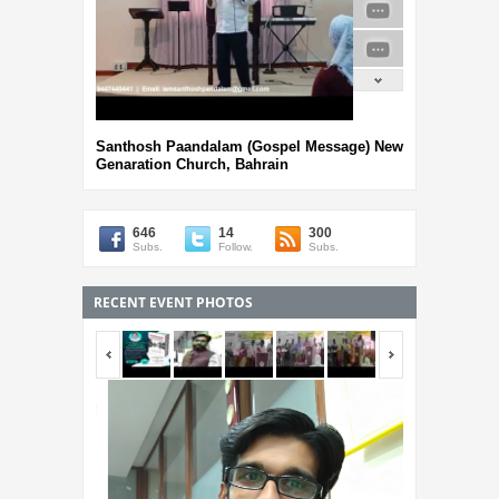
Santhosh Paandalam (Gospel Message) New
Genaration Church, Bahrain
646
14
300
Subs.
Follow.
Subs.
RECENT EVENT PHOTOS
<span></span>
<span></span