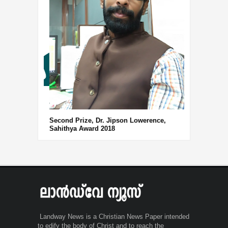
Third Prize, 
Second Prize, Dr. Jipson Lowerence,
Sahithya Award 2018
Landway News is a Christian News Paper intended
to edify the body of Christ and to reach the