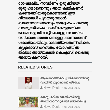
ശേഷമല്ല. സ്വര്‍ണം ഉരുക്കിയത്
ദുരൂഹമാണെന്നും അത് കമ്മിഷണര്‍
കണ്ടെത്തിയതുകൊണ്ടാണ് ഈ
വിവരങ്ങള്‍ പുറത്തുവരാന്‍
കാരണമായതെന്നും അദ്ദേഹം പറഞ്ഞു.
പത്തുവര്‍ഷംകൊണ്ട് കേരളത്തിലെ
ജനങ്ങളെ തീവെട്ടിക്കൊള്ള നടത്തിയ
സര്‍ക്കാര്‍ അതേ കൊള്ള തന്നെയാണ്
ശബരിമലയിലും നടത്തിയതെന്ന് പി.കെ.
കൃഷ്ണദാസ് പറഞ്ഞു. യോഗത്തില്‍
ജില്ലാ അധ്യക്ഷന്‍ കെ.എസ്. ഷൈജു
അധ്യക്ഷനായി.
RELATED STORIES
ആകാശത്ത് വെച്ച് വിമാനത്തിന്റെ
വാതിൽ തുറക്കാൻ ശ്രമിച്ച
മലയാളി യുവാവ് അറസ്റ്റിൽ
-
News Desk
07-Aug-2026
വിമാനം ലാൻഡ് ചെയ്യാൻ
ഏകദേശം അര മണിക്കൂർ മാത്രം
ജെസ്ന മറിയ ജെയിംസിന്റെ
ബാക്കി നിൽക്കെയായിരുന്നു
തിരോധാനവുമായി ബന്ധപ്പെട്ട
സംഭവം. എമർജൻസി എക്സിറ്റ്
സിബിഐ അന്വേഷണം ആറ്
News Desk
05-Aug-2026
വാതിലിന് സമീപം ഇരുന്ന പാലക്കാട്
മാസത്തിനകം പൂര്‍ത്തിയാക്കാന്‍