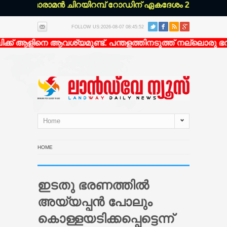
ചേരി മാരാമൻ ചിറയിറമ്പ് റോഡിന് ഏകദേശം 200 മീറ്റർ ഉള
FOLLOW US:2026-08-07 08:45:52
്ക് ആളിനെ ആവശ്യമുണ്ട്. പന്തളത്തിനടുത്ത് നല്ലൊരു ഭവനത
Home
HOME
ഇടതു ഭരണത്തില്‍
അയ്യപ്പന്‍ പോലും
കൊള്ളയടിക്കപ്പെട്ടെന്ന്