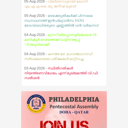
05-Aug-2026 -
വിമർശനവുമായി കോന്നി
എം.എ.എ കെ. യു. ജനീഷ് കുമാർ
05-Aug-2026 -
മഴക്കെടുതികൾക്ക് പിന്നാലെ
സംസ്ഥാനത്ത് ഇൻഫ്ലുവൻസ, H1N1
രോഗബാധിതരുടെ എണ്ണത്തിൽ വൻ വർദ്ധനവ്
04-Aug-2026 -
മുന്നറിയിപ്പൊന്നുമില്ലാതെ 24
മണിക്കൂർ നേരത്തേക്ക് വാട്ട്സ് ആപ്പ്
‘റിവ്യൂവിലാക്കി
04-Aug-2026 -
കനത്ത മഴ; മഹാത്മാഗാന്ധി
സര്‍വകലാശാല പരീക്ഷകള്‍ മാറ്റിവച്ചു
03-Aug-2026 -
സ്ഥിതിഗതികൾ
നിയന്ത്രണവിധേയം എന്ന് മുഖ്യമന്ത്രി വി.ഡി.
സതീശൻ
03-Aug-2026 -
ബസ് അപകടങ്ങൾ; രണ്ട് പേർ
മരിച്ചു
07-Aug-2026 -
ആകാശത്ത് വെച്ച് വിമാനത്തിന്റെ
വാതിൽ തുറക്കാൻ ശ്രമിച്ച മലയാളി യുവാവ്
അറസ്റ്റിൽ
05-Aug-2026 -
ജെസ്ന മറിയ ജെയിംസിന്റെ
തിരോധാനവുമായി ബന്ധപ്പെട്ട സിബിഐ