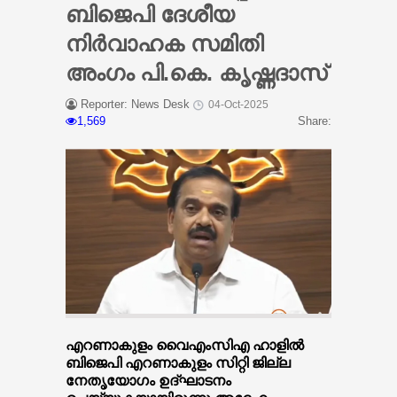
ബിജെപി ദേശീയ
നിര്‍വാഹക സമിതി
അംഗം പി.കെ. കൃഷ്ണദാസ്
Reporter: News Desk
04-Oct-2025
1,569
Share:
എറണാകുളം വൈഎംസിഎ ഹാളില്‍
ബിജെപി എറണാകുളം സിറ്റി ജില്ല
നേതൃയോഗം ഉദ്ഘാടനം