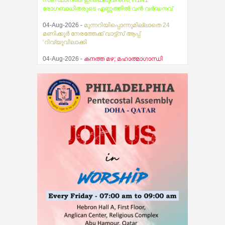
രോഗബാധിതരുടെ എണ്ണത്തിൽ വൻ വർദ്ധനവ്
04-Aug-2026 -
മുന്നറിയിപ്പൊന്നുമില്ലാതെ 24
മണിക്കൂർ നേരത്തേക്ക് വാട്ട്സ് ആപ്പ്
‘റിവ്യൂവിലാക്കി
04-Aug-2026 -
കനത്ത മഴ; മഹാത്മാഗാന്ധി
സര്‍വകലാശാല പരീക്ഷകള്‍ മാറ്റിവച്ചു
03-Aug-2026 -
സ്ഥിതിഗതികൾ
നിയന്ത്രണവിധേയം എന്ന് മുഖ്യമന്ത്രി വി.ഡി.
സതീശൻ
07-Aug-2026 -
തേജസ് ബൈബിൾ ഗൈഡ്
പ്രകാശനം ചെയ്തു
07-Aug-2026 -
ആകാശത്ത് വെച്ച് വിമാനത്തിന്റെ
വാതിൽ തുറക്കാൻ ശ്രമിച്ച മലയാളി യുവാവ്
അറസ്റ്റിൽ