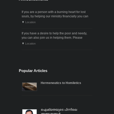
If you are a person with a burning heart for lost
souls, by helping our ministry financially you can
also participate in the ministry of winning souls for
Location
God. Since it . . .
If you have a desire to help the poor and needy,
you can also join us in helping them. Please
contact us through the following phone numbers.x .
Location
. .
Popular Articles
Hermeneutics to Homiletics
ഐക്യതയുടെ പിന്നിലെ