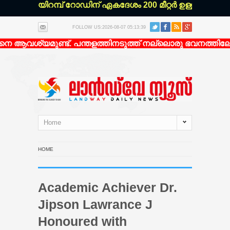
മൻ ചിറയിറമ്പ് റോഡിന് ഏകദേശം 200 മീറ്റർ ഉള്ളിൽ എല്ലാ
FOLLOW US:2026-08-07 05:13:39
 ആവശ്യമുണ്ട്. പന്തളത്തിനടുത്ത് നല്ലൊരു ഭവനത്തിലേക്ക
Home
HOME
Academic Achiever Dr.
Jipson Lawrance J
Honoured with