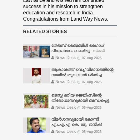
Lawrance and wished him continued
success in his mission to strengthen
education and research in India.
Congratulations from Land Way News.
RELATED STORIES
തേജസ് ബൈബിൾ ഗൈഡ്
പ്രകാശനം ചെയ്തു
- ബ്രദർ
സണ്ണി വർഗ്ഗീസ്, ചർച്ച് ഓഫ് ഗോഡ്
News Desk
07-Aug-2026
പത്തനംതിട്ട ടൗൺ സഭാ
ശുശ്രൂഷകൻ പാസ്റ്റർ സി. ജെ.
ആകാശത്ത് വെച്ച് വിമാനത്തിന്റെ
തോമസിന് നൽകി പ്രകാശനം
വാതിൽ തുറക്കാൻ ശ്രമിച്ച
ചെയ്യുകയും ദൈവനാമ
മലയാളി യുവാവ് അറസ്റ്റിൽ
-
News Desk
07-Aug-2026
മഹത്വത്തിനായി സമർപ്പിച്ചു
വിമാനം ലാൻഡ് ചെയ്യാൻ
പ്രാർത്ഥിക്കുകയും ചെയ്തു.
ഏകദേശം അര മണിക്കൂർ മാത്രം
ജെസ്ന മറിയ ജെയിംസിന്റെ
ബൈബിളിൽ സ്കൂളിൽ പോയി
ബാക്കി നിൽക്കെയായിരുന്നു
തിരോധാനവുമായി ബന്ധപ്പെട്ട
പഠിക്കുവാൻ കഴിയാത്തവർക്കും
സംഭവം. എമർജൻസി എക്സിറ്റ്
സിബിഐ അന്വേഷണം ആറ്
വീട്ടിൽ ഇരുന്ന് ദൈവവചനം
News Desk
05-Aug-2026
വാതിലിന് സമീപം ഇരുന്ന പാലക്കാട്
മാസത്തിനകം പൂര്‍ത്തിയാക്കാന്‍
പഠിക്കുവാൻ സഹായിക്കുന്ന
സ്വദേശിയായ ജംഷീർ എന്ന
ഹൈക്കോടതിയുടെ കര്‍ശന
ഉത്തമഗ്രന്ഥം. 1100 പേജുകൾ;
വിമർശനവുമായി കോന്നി
യുവാവ് ആദ്യം എമർജൻസി
നിര്‍ദ്ദേശം
- ഹര്‍ജിക്കാരനായ
ബൈബിൾ പേപ്പർ പ്രിൻ്റിങ്.
എം.എ.എ കെ. യു. ജനീഷ്
ഡോറിന്റെ വിൻഡോ പാനലിലെ
യുവാവിനെതിരെ ചില നിര്‍ണ്ണായക
കുമാർ
- മുഖ്യമന്ത്രി പോയ
ഒരു ഗ്ലാസ് തകർത്തു. തുടർന്ന്
News Desk
05-Aug-2026
സാഹചര്യങ്ങള്‍ സിബിഐ
സ്ഥലങ്ങളിൽ നടത്തിയത് രാഷ്ട്രീയ
എമർജൻസി വാതിൽ തുറക്കാൻ
ചൂണ്ടിക്കാണിച്ചിട്ടുണ്ടെന്ന് കോടതി