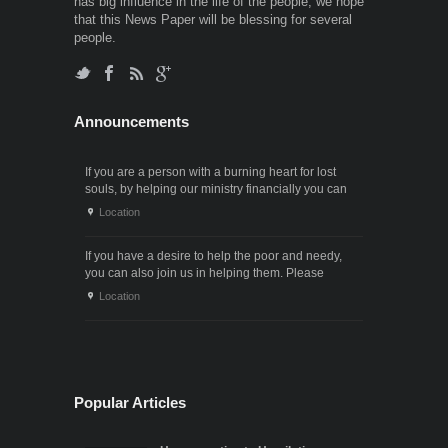
has big influence in the life of the people, we hope
that this News Paper will be blessing for several
people.
Announcements
If you are a person with a burning heart for lost
souls, by helping our ministry financially you can
also participate in the ministry of winning souls for
Location
God. Since it . . .
If you have a desire to help the poor and needy,
you can also join us in helping them. Please
contact us through the following phone numbers.x .
Location
. .
Popular Articles