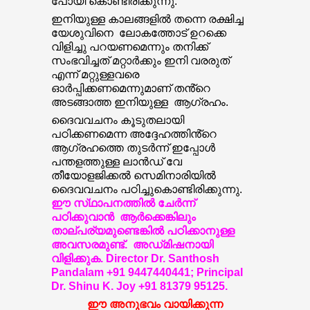
പോയി കൊണ്ടിരിക്കുന്നു.
ഇനിയുള്ള കാലങ്ങളിൽ തന്നെ രക്ഷിച്ച
യേശുവിനെ ലോകത്തോട് ഉറക്കെ
വിളിച്ചു പറയണമെന്നും തനിക്ക്
സംഭവിച്ചത് മറ്റാർക്കും ഇനി വരരുത്
എന്ന് മറ്റുള്ളവരെ
ഓർപ്പിക്കണമെന്നുമാണ് തൻ്റെ
അടങ്ങാത്ത ഇനിയുള്ള ആഗ്രഹം.
ദൈവവചനം കൂടുതലായി
പഠിക്കണമെന്ന അദ്ദേഹത്തിൻ്റെ
ആഗ്രഹത്തെ തുടർന്ന് ഇപ്പോൾ
പന്തളത്തുള്ള ലാൻഡ് വേ
തീയോളജിക്കൽ സെമിനാരിയിൽ
ദൈവവചനം പഠിച്ചുകൊണ്ടിരിക്കുന്നു.
ഈ സ്‌ഥാപനത്തിൽ ചേർന്ന്
പഠിക്കുവാൻ ആർക്കെങ്കിലും
താല്പര്യമുണ്ടെങ്കിൽ പഠിക്കാനുള്ള
അവസരമുണ്ട്. അഡ്‌മിഷനായി
വിളിക്കുക. Director Dr. Santhosh
Pandalam +91 9447440441; Principal
Dr. Shinu K. Joy +91 81379 95125.
ഈ അനുഭവം വായിക്കുന്ന