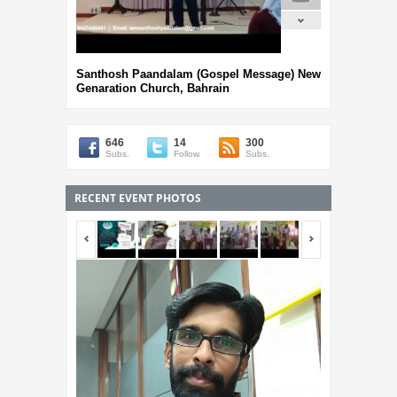
Santhosh Paandalam (Gospel Message) New
Genaration Church, Bahrain
646
14
300
Subs.
Follow.
Subs.
RECENT EVENT PHOTOS
<span></span>
<span></span