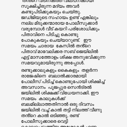
തൻ്റെ വീടിനകത്ത് വില്പനക്കായി
സൂക്ഷിച്ചിരുന്ന മദ്യം അവർ
കണ്ടുപിടിക്കുകയും ചെയ്തു.
ജഡ്ജിയുടെ സഹായം ഉണ്ട് ഏങ്കിലും
നല്ല മിടുക്കന്മാരായ പോലീസുക്കാർ
വരുമ്പോൾ വീട് കയറി പരിശോധിക്കും
പിതാവിനെ പിടിച്ചു കൊണ്ടു
പോകുകയും ചെയ്യാറുണ്ട്. ഈ
സമയം ചാരായ കേസിൽ തൻ്റെ
പിതാവ് മാവേലിക്കര സബ് ജെയിലിൽ
എട്ട് മാസത്തോളം ശിക്ഷ അനുഭവിക്കുന്ന
സമയവുമായിരുന്നു അപ്പോൾ.
രണ്ടുക്കാലുകളും കൈകളും തളർന്ന
രാജേഷിനെ ബലാൽക്കാരമായി
പോലീസ് പിടിച്ച് കൊണ്ടുപോയി ശിക്ഷിച്ച്
അവസാനം പൂജപ്പുര സെൻട്രൽ
ജയിലിൽ ശിക്ഷക്ക് വിധേയനാക്കി. ഈ
സമയം കാലുകൾക്ക്
ബലമില്ലാത്തതിനാൽ ഒരു ദിവസം
ജയിലിൽ വച്ച് കാൽ തട്ടി നിലത്ത് വീണു
തൻ്റെ കാൽ ഒടിഞ്ഞു. രണ്ട്
പോലീസുക്കാരെ വെട്ടി
കൊലപ്പെടുത്തിയ അശോകൻ എന്ന