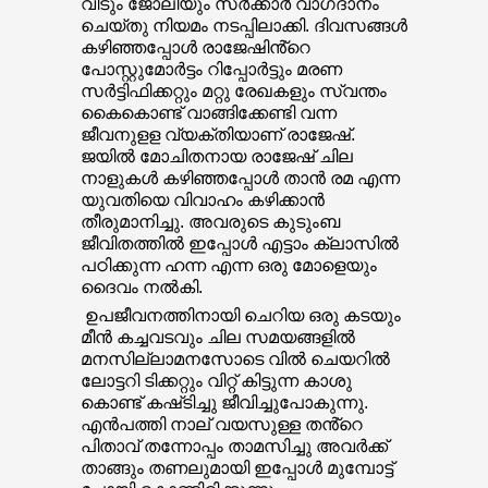
വീടും ജോലിയും സർക്കാർ വാഗ്‌ദാനം
ചെയ്തു നിയമം നടപ്പിലാക്കി. ദിവസങ്ങൾ
കഴിഞ്ഞപ്പോൾ രാജേഷിൻ്റെ
പോസ്റ്റുമോർട്ടം റിപ്പോർട്ടും മരണ
സർട്ടിഫിക്കറ്റും മറ്റു രേഖകളും സ്വന്തം
കൈകൊണ്ട് വാങ്ങിക്കേണ്ടി വന്ന
ജീവനുളള വ്യക്തിയാണ് രാജേഷ്.
ജയിൽ മോചിതനായ രാജേഷ് ചില
നാളുകൾ കഴിഞ്ഞപ്പോൾ താൻ രമ എന്ന
യുവതിയെ വിവാഹം കഴിക്കാൻ
തീരുമാനിച്ചു. അവരുടെ കുടുംബ
ജീവിതത്തിൽ ഇപ്പോൾ എട്ടാം ക്ലാസിൽ
പഠിക്കുന്ന ഹന്ന എന്ന ഒരു മോളെയും
ദൈവം നൽകി.
ഉപജീവനത്തിനായി ചെറിയ ഒരു കടയും
മീൻ കച്ചവടവും ചില സമയങ്ങളിൽ
മനസില്ലാമനസോടെ വിൽ ചെയറിൽ
ലോട്ടറി ടിക്കറ്റും വിറ്റ് കിട്ടുന്ന കാശു
കൊണ്ട് കഷ്‌ടിച്ചു ജീവിച്ചുപോകുന്നു.
എൻപത്തി നാല് വയസുള്ള തൻ്റെ
പിതാവ് തന്നോപ്പം താമസിച്ചു അവർക്ക്
താങ്ങും തണലുമായി ഇപ്പോൾ മുമ്പോട്ട്