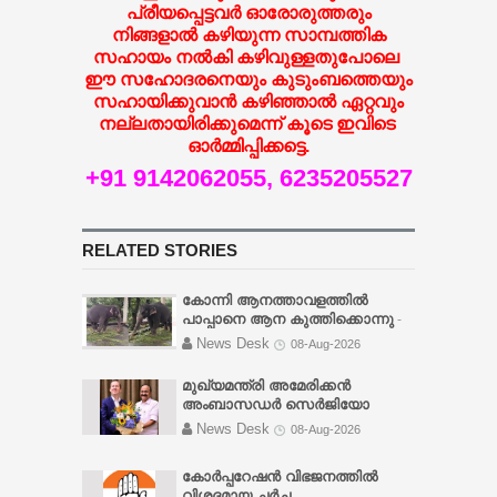
പ്രീയപ്പെട്ടവർ ഓരോരുത്തരും
നിങ്ങളാൽ കഴിയുന്ന സാമ്പത്തിക
സഹായം നൽകി കഴിവുള്ളതുപോലെ
ഈ സഹോദരനെയും കുടുംബത്തെയും
സഹായിക്കുവാൻ കഴിഞ്ഞാൽ ഏറ്റവും
നല്ലതായിരിക്കുമെന്ന് കൂടെ ഇവിടെ
ഓർമ്മിപ്പിക്കട്ടെ.
+91 9142062055,
6235205527
RELATED STORIES
കോന്നി ആനത്താവളത്തില്‍
പാപ്പാനെ ആന കുത്തിക്കൊന്നു
-
ആന തുമ്പിക്കൈ കൊണ്ട് പാപ്പാനെ
News Desk
08-Aug-2026
അടിക്കുകയായിരുന്നു.
ആക്രമണത്തില്‍ പാപ്പന്റെ തലയ്ക്ക്
മുഖ്യമന്ത്രി അമേരിക്കൻ
അടിയേറ്റ് നിലത്ത്
അംബാസഡർ സെർജിയോ
വീഴുകയായിരുന്നു. സംഭവം
ഗോറുമായി കൊച്ചിയിൽ
News Desk
08-Aug-2026
നടന്നയുടനെ അദ്ദേഹത്തെ കോന്നി
കൂടിക്കാഴ്ച നടത്തി
-
താലൂക് ആശുപത്രിയില്‍
തുറമുഖങ്ങൾ, ലോജിസ്റ്റിക്സ്,
കോർപ്പറേഷൻ വിഭജനത്തിൽ
എത്തിച്ചെങ്കിലും ജീവന്‍
തുറമുഖ-അധിഷ്ഠിത വികസനം
വിശദമായ ചർച്ച