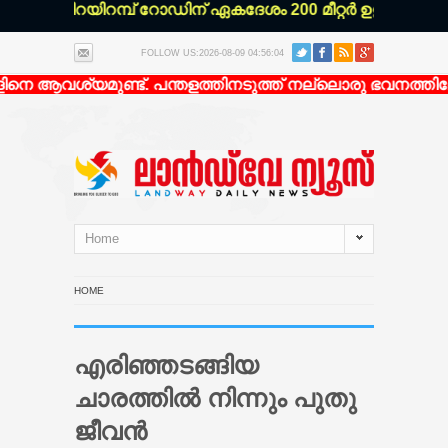
ിറയിറമ്പ് റോഡിന് ഏകദേശം 200 മീറ്റർ ഉള്ളിൽ എല്ലാ വാഹ
FOLLOW US:2026-08-09 04:56:04
ശ്യമുണ്ട്. പന്തളത്തിനടുത്ത് നല്ലൊരു ഭവനത്തിലേക്ക് ആ
Home
HOME
എരിഞ്ഞടങ്ങിയ
ചാരത്തിൽ നിന്നും പുതു
ജീവൻ