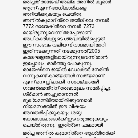
മരിച്ചത് രാജേഷ് അല്ല അനിൽ കുമാർ
ആണ് എന്ന് അധികാരികളെ
അറിയിക്കുകയും ചെയ്തു.
അനിൽകുമാറിൻ്റെ ജയിലിലെ നമ്പർ
7772 രാജേഷിൻ്റെ നമ്പർ 7273
മായിരുന്നുവെന്ന് അപ്പോഴാണ്
അധികാരികളുടെ ശ്രദ്ധയിൽപ്പെട്ടത്.
ഈ സംഭവം വലിയ വിവാദമായി മാറി.
ഇത് നടക്കുന്നത് നടക്കുന്നത് 2005
കാലഘട്ടങ്ങളിലായിരുന്നുവെന്ന് താൻ
ഇപ്പോഴും ഓർത്തു പോകുന്നു.
രാജേഷിനെ ജയിൽ ഡോക്‌ടർ നേരിൽ
വന്നുകണ്ട് കാര്യങ്ങൾ സത്യമാണ്
എന്ന് മനസ്സിലാക്കി സാക്ഷ്യമെഴി
ഗവൺമെൻ്റിന് രേഖാമൂലം സമർപ്പിച്ചു.
ശ്രീമാൻ അച്ചുതാനന്ദൻ
മുഖ്യമന്ത്രിയായിരിക്കുമ്പോൾ
നിയമസഭയിൽ ഈ വിഷയം
അവതരിപ്പിക്കുകയും ശബ്ദ
കോലാകലങ്ങൾക്ക് ഇടവരുത്തുകയും
ചെയ്തിരുന്നു. ഇതിൻ്റെ ഫലമായി
മരിച്ച അനിൽ കുമാറിൻ്റെ ആശ്രിതർക്ക്