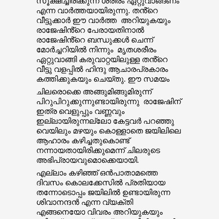
സൂക്ഷിച്ചിരിക്കുന്ന ശരീരം ഏറ്റുവാങ്ങണം
എന്ന വാർത്തയായിരുന്നു. തൻ്റെ
വീട്ടുക്കാർ ഈ വാർത്ത അറിയുകയും
രാജേഷിൻ്റെ പേരായതിനാൽ
രാജേഷിൻ്റെ ബന്ധുക്കൾ ചെന്ന്
മോർച്ചറിയിൽ നിന്നും മൃതശരീരം
ഏറ്റുവാങ്ങി കരുവാറ്റയിലുള്ള തൻ്റെ
വീട്ടു വളപ്പിൽ ഹിന്ദു ആചാരപ്രകാരം
കത്തിക്കുകയും ചെയ്തു. ഈ സമയം
ചിലരൊക്കെ അങ്ങുമിങ്ങുമിരുന്ന്
പിറുപിറുക്കുന്നുണ്ടായിരുന്നു രാജേഷിന്
ഇത്ര വെളുപ്പും വണ്ണവും
ഇല്ലായിരുന്നല്ലോ കേട്ടവർ പറഞ്ഞു
വെയിലും മഴയും കൊള്ളാതെ ജയിലിലെ
ആഹാരം കഴിച്ചതുകൊണ്ട്
നന്നായതായിരിക്കുമെന്ന് ചിലരുടെ
അഭിപ്രായവുമൊക്കെയായി.
എല്ലാം കഴിഞ്ഞ് ഒൻപാതാമത്തെ
ദിവസം കൊലക്കേസിൽ പ്രതിയായ
തന്നോടൊപ്പം ജയിലിൽ ഉണ്ടായിരുന്ന
ശിവാനന്ദൻ എന്ന വ്യക്തി
എങ്ങനെയോ വിവരം അറിയുകയും