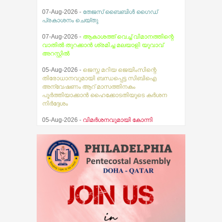
07-Aug-2026 -
ആകാശത്ത് വെച്ച് വിമാനത്തിന്റെ
വാതിൽ തുറക്കാൻ ശ്രമിച്ച മലയാളി യുവാവ്
അറസ്റ്റിൽ
05-Aug-2026 -
ജെസ്ന മറിയ ജെയിംസിന്റെ
തിരോധാനവുമായി ബന്ധപ്പെട്ട സിബിഐ
അന്വേഷണം ആറ് മാസത്തിനകം
പൂര്‍ത്തിയാക്കാന്‍ ഹൈക്കോടതിയുടെ കര്‍ശന
നിര്‍ദ്ദേശം
05-Aug-2026 -
വിമർശനവുമായി കോന്നി
എം.എ.എ കെ. യു. ജനീഷ് കുമാർ
05-Aug-2026 -
മഴക്കെടുതികൾക്ക് പിന്നാലെ
സംസ്ഥാനത്ത് ഇൻഫ്ലുവൻസ, H1N1
രോഗബാധിതരുടെ എണ്ണത്തിൽ വൻ വർദ്ധനവ്
08-Aug-2026 -
കോന്നി ആനത്താവളത്തില്‍
പാപ്പാനെ ആന കുത്തിക്കൊന്നു
08-Aug-2026 -
മുഖ്യമന്ത്രി അമേരിക്കൻ
അംബാസഡർ സെർജിയോ ഗോറുമായി
കൊച്ചിയിൽ കൂടിക്കാഴ്ച നടത്തി
08-Aug-2026 -
കോർപ്പറേഷൻ വിഭജനത്തിൽ
വിശദമായ ചർച്ച നടത്താനായില്ല ;
കോൺഗ്രസിൽ കസേരകളി