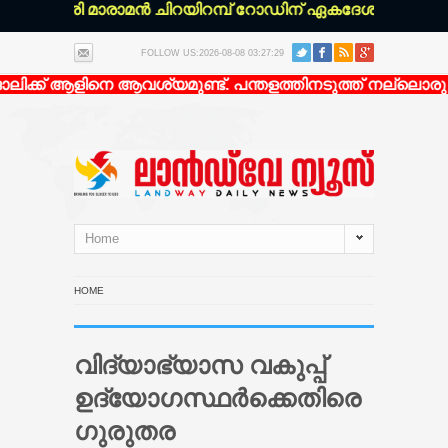
ഴഞ്ചേരി മാരാമൻ ചിറയിറമ്പ് റോഡിന് ഏകദേശം 200 മീറ്റർ 
FOLLOW US:2026-08-08 03:27:29
ിക്ക് ആളിനെ ആവശ്യമുണ്ട്. പന്തളത്തിനടുത്ത് നല്ലൊരു ഭവ
Home
HOME
വിദ്യാഭ്യാസ വകുപ്പ്
ഉദ്യോഗസ്ഥർക്കെതിരെ
ഗുരുതര