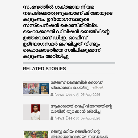
സംഭവത്തില്‍ ശക്തമായ നിയമ
നടപടിക്കൊരുങ്ങുകയാണ് ഷിജോയുടെ
കുടുംബം. ഉദ്യോഗസ്ഥരുടെ
സസ്പെൻഷൻ കൊണ്ട് തീരില്ല.
ഹൈക്കോടതി ഡിവിഷൻ ബെഞ്ചിന്റെ
ഉത്തരവാണ് ഡി.ഇ. ഓഫീസ്
ഉദ്യോഗസ്ഥർ ലംഘിച്ചത്. വീണ്ടും
ഹൈക്കോടതിയെ സമീപിക്കുമെന്ന്
കുടുംബം അറിയിച്ചു
RELATED STORIES
തേജസ് ബൈബിൾ ഗൈഡ്
പ്രകാശനം ചെയ്തു
- ബ്രദർ
സണ്ണി വർഗ്ഗീസ്, ചർച്ച് ഓഫ് ഗോഡ്
News Desk
07-Aug-2026
പത്തനംതിട്ട ടൗൺ സഭാ
ശുശ്രൂഷകൻ പാസ്റ്റർ സി. ജെ.
ആകാശത്ത് വെച്ച് വിമാനത്തിന്റെ
തോമസിന് നൽകി പ്രകാശനം
വാതിൽ തുറക്കാൻ ശ്രമിച്ച
ചെയ്യുകയും ദൈവനാമ
മലയാളി യുവാവ് അറസ്റ്റിൽ
-
News Desk
07-Aug-2026
മഹത്വത്തിനായി സമർപ്പിച്ചു
വിമാനം ലാൻഡ് ചെയ്യാൻ
പ്രാർത്ഥിക്കുകയും ചെയ്തു.
ഏകദേശം അര മണിക്കൂർ മാത്രം
ജെസ്ന മറിയ ജെയിംസിന്റെ
ബൈബിളിൽ സ്കൂളിൽ പോയി
ബാക്കി നിൽക്കെയായിരുന്നു
തിരോധാനവുമായി ബന്ധപ്പെട്ട
പഠിക്കുവാൻ കഴിയാത്തവർക്കും