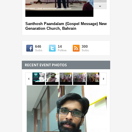
Santhosh Paandalam (Gospel Message) New
Genaration Church, Bahrain
646
14
300
Subs.
Follow.
Subs.
RECENT EVENT PHOTOS
<span></span>
<span></span