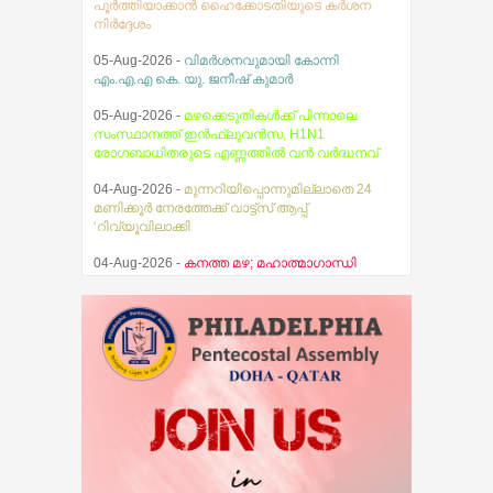
പൂര്‍ത്തിയാക്കാന്‍ ഹൈക്കോടതിയുടെ കര്‍ശന
നിര്‍ദ്ദേശം
05-Aug-2026 -
വിമർശനവുമായി കോന്നി
എം.എ.എ കെ. യു. ജനീഷ് കുമാർ
05-Aug-2026 -
മഴക്കെടുതികൾക്ക് പിന്നാലെ
സംസ്ഥാനത്ത് ഇൻഫ്ലുവൻസ, H1N1
രോഗബാധിതരുടെ എണ്ണത്തിൽ വൻ വർദ്ധനവ്
04-Aug-2026 -
മുന്നറിയിപ്പൊന്നുമില്ലാതെ 24
മണിക്കൂർ നേരത്തേക്ക് വാട്ട്സ് ആപ്പ്
‘റിവ്യൂവിലാക്കി
04-Aug-2026 -
കനത്ത മഴ; മഹാത്മാഗാന്ധി
സര്‍വകലാശാല പരീക്ഷകള്‍ മാറ്റിവച്ചു
03-Aug-2026 -
സ്ഥിതിഗതികൾ
നിയന്ത്രണവിധേയം എന്ന് മുഖ്യമന്ത്രി വി.ഡി.
സതീശൻ
07-Aug-2026 -
തേജസ് ബൈബിൾ ഗൈഡ്
പ്രകാശനം ചെയ്തു
07-Aug-2026 -
ആകാശത്ത് വെച്ച് വിമാനത്തിന്റെ
വാതിൽ തുറക്കാൻ ശ്രമിച്ച മലയാളി യുവാവ്
അറസ്റ്റിൽ