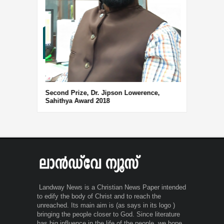
Third Prize, 
Second Prize, Dr. Jipson Lowerence,
Sahithya Award 2018
Landway News is a Christian News Paper intended
to edify the body of Christ and to reach the
unreached. Its main aim is (as says in its logo )
bringing the people closer to God. Since literature
has big influence in the life of the people, we hope